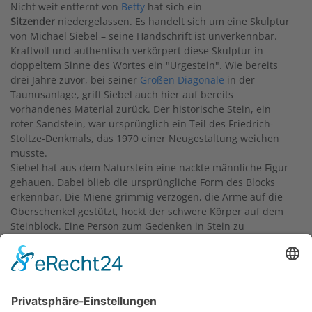
Nicht weit entfernt von
Betty
hat sich ein
Sitzender
niedergelassen. Es handelt sich um eine Skulptur
von Michael Siebel – seine Handschrift ist unverkennbar.
Kraftvoll und authentisch verkörpert diese Skulptur in
doppeltem Sinne des Wortes ein "Urgestein". Wie bereits
drei Jahre zuvor, bei seiner
Großen Diagonale
in der
Taunusanlage, griff Siebel auch hier auf bereits
vorhandenes Material zurück. Der historische Stein, ein
roter Sandstein, war ursprünglich ein Teil des Friedrich-
Stoltze-Denkmals, das 1970 einer Neugestaltung weichen
musste.
Siebel hat aus dem Naturstein eine nackte männliche Figur
gehauen. Dabei blieb die ursprüngliche Form des Blocks
erkennbar. Die Miene grimmig verzogen, die Arme auf die
Oberschenkel gestützt, hockt der schwere Körper auf dem
Steinblock. Eine Person zum Gedenken in Stein zu
verewigen, ist eine Sache. Siebel geht jedoch den
umgekehrten Weg: Er versucht, dem Stein eine Figur
abzuringen. Die blockhafte Einheit von Figur und Stein
vermittelt den Eindruck des Tragisch-Unerlösten sehr
deutlich.