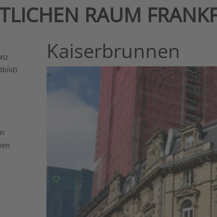
NTLICHEN RAUM FRANK
Kaiserbrunnen
atz
dbild)
en
hen