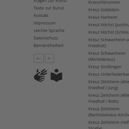
Fragen zur Kunst
Kranichbrunnen
Texte zur Kunst
Kreuz Goldstein
Kontakt
Kreuz Harheim
Impressum
Kreuz Höchst (Justin
Leichte Sprache
Kreuz Höchst (Schlos
Datenschutz
Kreuz Schwanheim (A
Barrierefreiheit
Friedhof)
Kreuz Schwanheim
A+
A-
(Merteskreuz)
Kreuz Sindlingen
Kreuz Unterliederba
Kreuz Zeilsheim (Alt
Friedhof / Jung)
Kreuz Zeilsheim (Alt
Friedhof / Roth)
Kreuz Zeilsheim
(Bartholomäus-Kirch
Kreuz Zeilsheim (Ho
Straße)