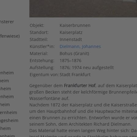
nsterer
Objekt:
Kaiserbrunnen
Standort:
Kaiserplatz
ffenwiese)
Stadtteil:
Innenstadt
Künstler*in:
Dielmann, Johannes
Material:
Bohus (Granit)
Entstehung:
1875–1876
Aufstellung:
1876; 1974 neu aufgestellt
enheim
Eigentum von:
Stadt Frankfurt
heim
Gegenüber dem
Frankfurter Hof
, auf dem Kaiserpla
nheim
großen Becken steht der kelchförmige Brunnenpfeile
enheim
Wasserfontäne auf.
sheim
Nachdem 1872 der Kaiserplatz und die Kaiserstraß
um den Hauptbahnhof und die Hauptwache miteinand
dernheim
einen Brunnen zu errichten. Entworfen wurde er v
ngesheim
seinem Sohn, dem Architekten Richard Dielmann.
lheim
Das Material hatte einen langen Weg hinter sich: 
wanheim
Insel Malmön und wurde in Stockholm behauen sowie