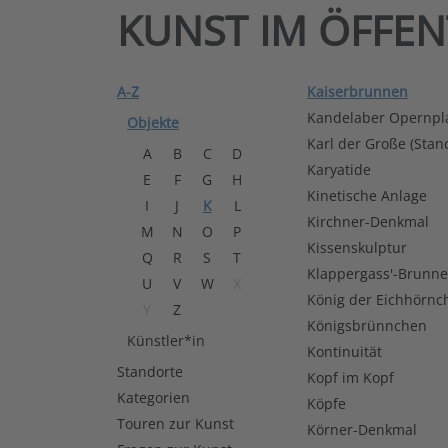
KUNST IM ÖFFE
A-Z
Kaiserbrunnen
Kandelaber Opernpl
Objekte
Karl der Große (Stan
A
B
C
D
Karyatide
E
F
G
H
Kinetische Anlage
I
J
K
L
Kirchner-Denkmal
M
N
O
P
Kissenskulptur
Q
R
S
T
Klappergass'-Brunn
U
V
W
X
König der Eichhörnc
Y
Z
Königsbrünnchen
Künstler*in
Kontinuität
Standorte
Kopf im Kopf
Kategorien
Köpfe
Touren zur Kunst
Körner-Denkmal