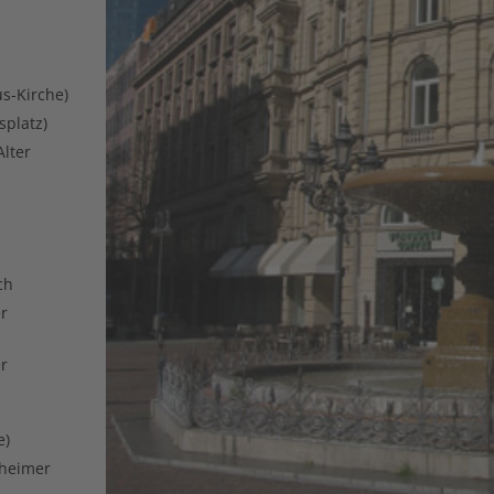
us-Kirche)
splatz)
lter
ch
er
er
e)
fheimer