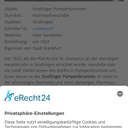
Objekt:
Sindlinger Pumpenbrunnen
Standort:
Huthmacherstraße
Stadtteil:
Sindlingen
Künstler*in:
unbekannt
Material:
roter Sandstein
Entstehung:
um 1823
Eigentum von:
Stadt Frankfurt
Um 1823, als die Pfarrkirche St. Dionysius an der damaligen
Hauptstraße in Sindlingen errichtet wurde, wandelte man
die zwölf Ziehbrunnen des Dorfes in Pumpenbrunnen um.
Einer davon ist der
Sindlinger Pumpenbrunnen
. Er steht in
der ehemaligen Dorfmitte und beim damaligen Pfarrhaus
(abgerissen in den 1960er Jahren). Die frühere
"Hauptstraße" wurde umbenannt in "Huthmacherstraße",
um dem letzten Sindlinger Bürgermeister Josef Huthmacher
zu gedenken. Durch den Bau der Wasserleitung verloren
die meisten Brunnen vor dem Ersten Weltkrieg ihre
Bedeutung und verschwanden. Anders der
Sindlinger
Pumpenbrunnen
, er blieb erhalten, allerdings ohne