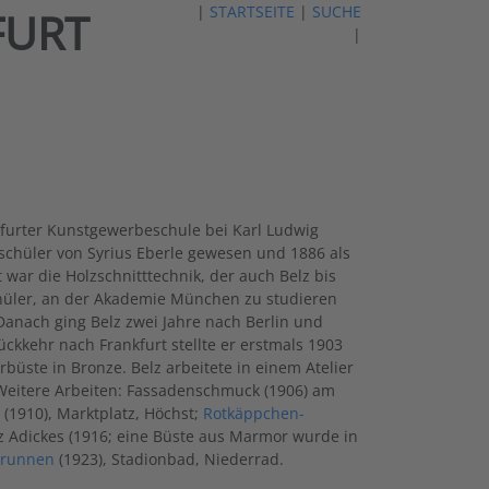
|
STARTSEITE
|
SUCHE
FURT
|
nkfurter Kunstgewerbeschule bei Karl Ludwig
chüler von Syrius Eberle gewesen und 1886 als
ar die Holzschnitttechnik, der auch Belz bis
Schüler, an der Akademie München zu studieren
 Danach ging Belz zwei Jahre nach Berlin und
ückkehr nach Frankfurt stellte er erstmals 1903
rbüste in Bronze. Belz arbeitete in einem Atelier
 Weitere Arbeiten: Fassadenschmuck (1906) am
n
(1910), Marktplatz, Höchst;
Rotkäppchen-
z Adickes (1916; eine Büste aus Marmor wurde in
Brunnen
(1923), Stadionbad, Niederrad.