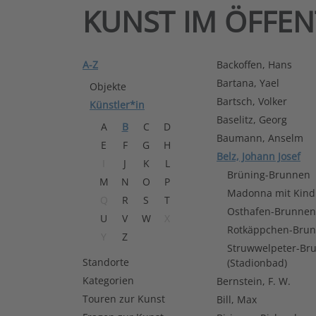
KUNST IM ÖFFE
A-Z
Backoffen, Hans
Bartana, Yael
Objekte
Bartsch, Volker
Künstler*in
Baselitz, Georg
A
B
C
D
Baumann, Anselm
E
F
G
H
Belz, Johann Josef
I
J
K
L
Brüning-Brunnen
M
N
O
P
Madonna mit Kind
Q
R
S
T
Osthafen-Brunnen
U
V
W
X
Rotkäppchen-Bru
Y
Z
Struwwelpeter-Br
Standorte
(Stadionbad)
Kategorien
Bernstein, F. W.
Touren zur Kunst
Bill, Max