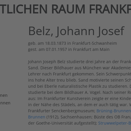
NTLICHEN RAUM FRANK
Belz, Johann Josef
geb. am 18.03.1873 in Frankfurt-Schwanheim
gest. am 07.01.1957 in Frankfurt am Main
Johann Joseph Belz studierte drei Jahre an der Fra
Sand. Dieser Bildhauer aus München war Akademies
Lehrer nach Frankfurt gekommen. Sein Schwerpunkt w
ins hohe Alter treu blieb. Sand motivierte seinen 
und bei Eberle naturalistische Plastik zu studieren.
studierte bei dem Bildhauer A. Vogel. Nach seiner R
nnen
aus: Im Frankfurter Kunstverein zeigte er eine Kinde
unnen
in der Nähe des Städels, an dem er auch tätig war.
Frankfurter Senckenbergmuseum;
Brüning-Brunne
Brunnen
(1912), Sachsenhausen; Büste des OB Fran
der Goethe-Universität aufgestellt);
Struwwelpeter-