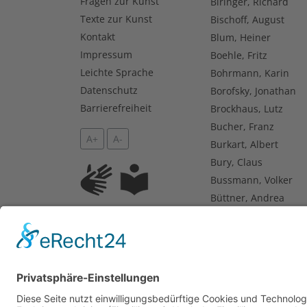
Fragen zur Kunst
Biringer, Richard
Texte zur Kunst
Bischoff, August
Kontakt
Blum, Heiner
Impressum
Boehle, Fritz
Leichte Sprache
Bohrmann, Karin
Datenschutz
Borofsky, Jonathan
Barrierefreiheit
Brockhaus, Lutz
Bucher, Franz
A+
A-
Burkart, Albert
Bury, Claus
Bussmann, Volker
Büttner, Andrea