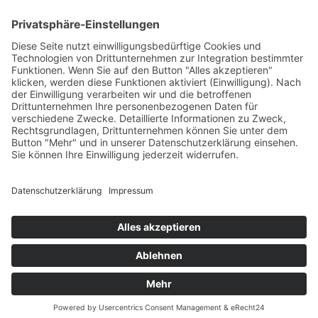
Teil eines Stilllebens. Die
Bread Paintings
verweisen
wiederum auf die Arbeitsweise der Künstlerin, die stets das
Potential im Einfachen sieht und dieses ins Licht rückt. Hier
macht Büttner auf den Gegenstand Brot aufmerksam: auf das
Grundnahrungsmittel, früher wie heute und überall –
gleichzeitig allerdings hat bei uns in den letzten Jahren ein
Kult um sich gegriffen, der Brot zu einem Objekt von Luxus
und Reflexion gemacht hat.
Armut, Scham und das Leben in religiösen Gemeinschaften
sind Themen, die auch in die in Frankfurt befindliche Arbeit
für den öffentlichen Raum eingegangen sind:
Turmzimmer
Weißfrauenkirche
.
Text: Christine Taxer, 2023
Mehr zur Künstlerin:
Website Andrea Büttner
Ausstellung AB Kunstmuseum Basel