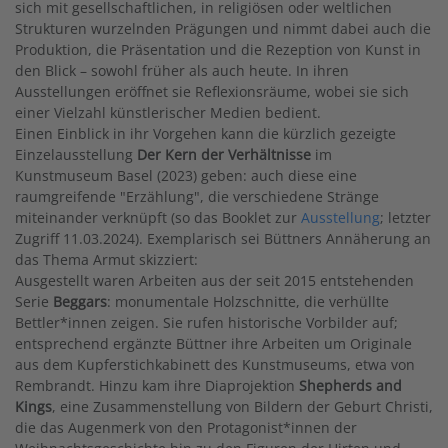
sich mit gesellschaftlichen, in religiösen oder weltlichen
Strukturen wurzelnden Prägungen und nimmt dabei auch die
Produktion, die Präsentation und die Rezeption von Kunst in
den Blick – sowohl früher als auch heute. In ihren
Ausstellungen eröffnet sie Reflexionsräume, wobei sie sich
einer Vielzahl künstlerischer Medien bedient.
Einen Einblick in ihr Vorgehen kann die kürzlich gezeigte
Einzelausstellung
Der Kern der Verhältnisse
im
Kunstmuseum Basel (2023) geben: auch diese eine
raumgreifende "Erzählung", die verschiedene Stränge
miteinander verknüpft (so das Booklet zur
Ausstellung
; letzter
Zugriff 11.03.2024). Exemplarisch sei Büttners Annäherung an
das Thema Armut skizziert:
Ausgestellt waren Arbeiten aus der seit 2015 entstehenden
Serie
Beggars
: monumentale Holzschnitte, die verhüllte
Bettler*innen zeigen. Sie rufen historische Vorbilder auf;
entsprechend ergänzte Büttner ihre Arbeiten um Originale
aus dem Kupferstichkabinett des Kunstmuseums, etwa von
Rembrandt. Hinzu kam ihre Diaprojektion
Shepherds and
Kings
, eine Zusammenstellung von Bildern der Geburt Christi,
die das Augenmerk von den Protagonist*innen der