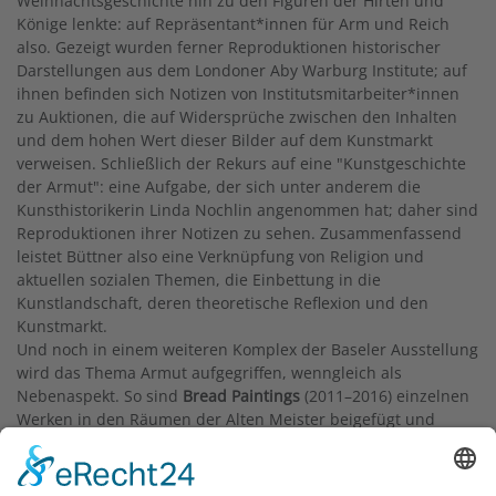
Weihnachtsgeschichte hin zu den Figuren der Hirten und
Könige lenkte: auf Repräsentant*innen für Arm und Reich
also. Gezeigt wurden ferner Reproduktionen historischer
Darstellungen aus dem Londoner Aby Warburg Institute; auf
ihnen befinden sich Notizen von Institutsmitarbeiter*innen
zu Auktionen, die auf Widersprüche zwischen den Inhalten
und dem hohen Wert dieser Bilder auf dem Kunstmarkt
verweisen. Schließlich der Rekurs auf eine "Kunstgeschichte
der Armut": eine Aufgabe, der sich unter anderem die
Kunsthistorikerin Linda Nochlin angenommen hat; daher sind
Reproduktionen ihrer Notizen zu sehen. Zusammenfassend
leistet Büttner also eine Verknüpfung von Religion und
aktuellen sozialen Themen, die Einbettung in die
Kunstlandschaft, deren theoretische Reflexion und den
Kunstmarkt.
Und noch in einem weiteren Komplex der Baseler Ausstellung
wird das Thema Armut aufgegriffen, wenngleich als
Nebenaspekt. So sind
Bread Paintings
(2011–2016) einzelnen
Werken in den Räumen der Alten Meister beigefügt und
isolieren hier das Motiv Brot aus der jeweiligen Szenerie – sei
es Brot als Teil der dargestellten Erzählung, als Symbol für
den Ritus der Eucharistie, als Almosen für Bedürftige oder als