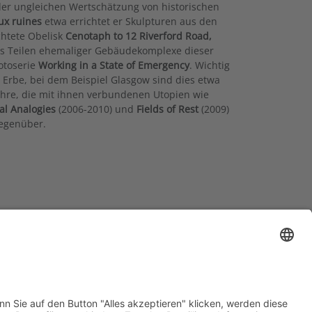
der ungleichen Wertschätzung von historischen
ux ruines
etwa errichtet er Skulpturen aus den
htete Obelisk
Cenotaph to 12 Riverford Road,
us Teilen ehemaliger Gebäudekomplexe dieser
Fotoserie
Working in a State of Emergency
. Wichtig
 Erbe, bei dem Beispiel Glasgow sind dies etwa
ahre, die mit ihnen verbundenen Utopien wie
al Analogies
(2006-2010) und
Fields of Rest
(2009)
gegenüber.