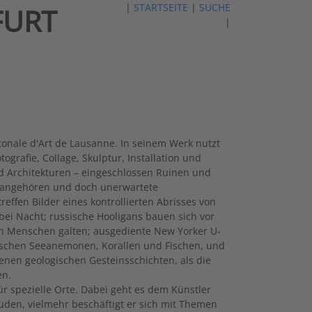
|
STARTSEITE
|
SUCHE
FURT
|
ntonale d'Art de Lausanne. In seinem Werk nutzt
ografie, Collage, Skulptur, Installation und
d Architekturen – eingeschlossen Ruinen und
 angehören und doch unerwartete
ffen Bilder eines kontrollierten Abrisses von
bei Nacht; russische Hooligans bauen sich vor
n Menschen galten; ausgediente New Yorker U-
schen Seeanemonen, Korallen und Fischen, und
genen geologischen Gesteinsschichten, als die
en.
ür spezielle Orte. Dabei geht es dem Künstler
den, vielmehr beschäftigt er sich mit Themen