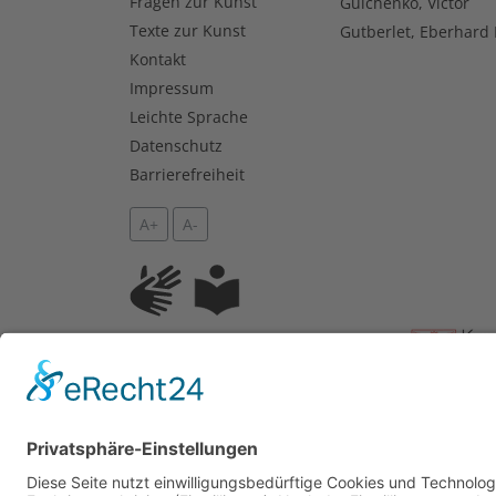
Fragen zur Kunst
Gulchenko, Victor
Texte zur Kunst
Gutberlet, Eberhard 
Kontakt
Impressum
Leichte Sprache
Datenschutz
Barrierefreiheit
A+
A-