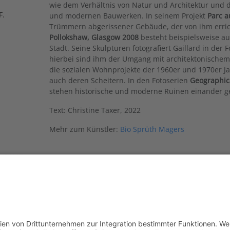
wie dem Verhältnis von Natur und Architektur und 
F.
und modernen Bauwerken. In seinem Projekt
Parc a
Trümmern abgerissener Gebäude, der von ihm erric
Pollokshaw, Glasgow 2008
besteht beispielsweise a
Stadt. Seine Skulpturen fotografiert Gaillard in der 
hierbei sind ihm der Umgang mit architektonischem
die sozialen Wohnprojekte der 1960er und 1970er J
auch deren Scheitern. In den Fotoserien
Geographic
stehen historische und moderne Ruinen einander 
Text: Christine Taxer, 2022
Mehr zum Künstler:
Bio Sprüth Magers