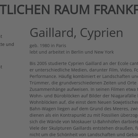
NTLICHEN RAUM FRANK
Gaillard, Cyprien
t
tte und
geb. 1980 in Paris
lebt und arbeitet in Berlin und New York
Bis 2005 studierte Cyprien Gaillard an der Ecole ca
t
er unterschiedliche Medien, darunter Film, Video, Fot
Performance. Häufig kombiniert er Landschaften un
Trümmer, die grundverschiedenen Zeiten und Orte
Zusammenhänge aufweisen. In seinen Filmen etwa tre
Wohn- und Büroblöcken auf Bilder der Niagarafälle 
Wohnblöcken auf, die einst dem Neuen Sowjetische
Bahn-Wagen liegen auf dem Grund des Meeres, zwi
dienen als ein Kontrapunkt zu mit Fossilien überzo
sich die Wände von Moskauer U-Bahnhöfen darbiet
Viele der Skulpturen Gaillards entstehen draußen, f
nicht um die Schönheit von Landschaften und Gebäu