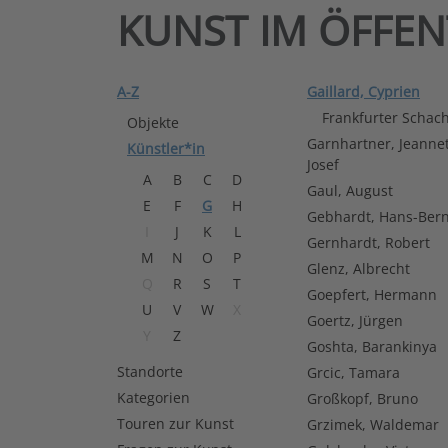
KUNST IM ÖFFE
A-Z
Gaillard, Cyprien
Frankfurter Schach
Objekte
Garnhartner, Jeanne
Künstler*in
Josef
A
B
C
D
Gaul, August
E
F
G
H
Gebhardt, Hans-Bern
I
J
K
L
Gernhardt, Robert
M
N
O
P
Glenz, Albrecht
Q
R
S
T
Goepfert, Hermann
U
V
W
X
Goertz, Jürgen
Y
Z
Goshta, Barankinya
Standorte
Grcic, Tamara
Kategorien
Großkopf, Bruno
Touren zur Kunst
Grzimek, Waldemar