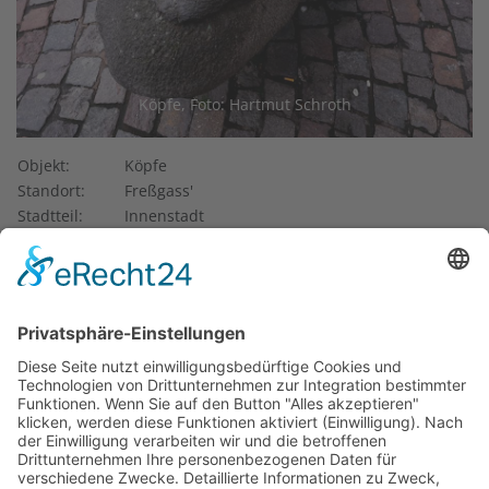
Köpfe, Foto: Hartmut Schroth
Objekt:
Köpfe
Standort:
Freßgass'
Stadtteil:
Innenstadt
Künstler*in:
Kaus, Marita
Entstehung:
1976–1977
Eigentum von:
Stadt Frankfurt
Im Rahmen der Neugestaltung der Großen Bockenheimer
Straße (genannt Fressgass') schuf die Frankfurter
Bildhauerin Marita Kaus die Skulptur
Köpfe
(1976–77). Die
Steine wurden bei Erdarbeiten in der Basaltstraße im
Frankfurter Stadtteil Bockenheim ausgegraben (aufgrund
dieser Basaltvorkommen hatte die Straße auch ihren
Namen bekommen). Sie bestehen aus Diabas, einem