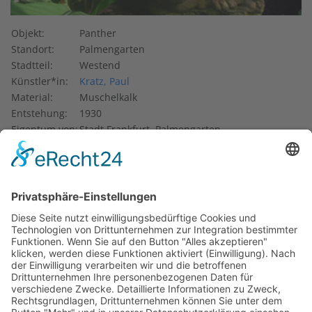
Objekt:
Panther
Standort:
Palmengarten
Stadtteil:
Westend
Künstler*in:
Kratz, Paul
Material:
Muschelkalk
Entstehung:
1930
Eigentum von:
Stadt Frankfurt, Palmengarten
Folgt man im Palmengarten dem Rundgang
Nebelwaldhaus, gelangt man zu der von Paul Kratz
geschaffenen Skulptur
Panther
(1930). Kratz, der an der
Städelschule in Frankfurt am Main bei Friedrich Hausmann
(1860–1936) studierte, machte sich durch seine Sakralkunst
und Tierplastiken einen Namen. Von ihm stammt zum
Beispiel auch die
Ebergruppe
(um 1900) am Untermainkai.
Der
Panther
ist ein halber Meter hoch und aus Muschelkalk
gestaltet. In der schwül-feuchten Tropenluft, zwischen der
typisch wachsenden Flora, ist der Panther nicht leicht
auszumachen. Die heißen Nebel haben die Oberfläche des