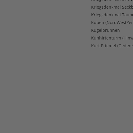
Kriegsdenkmal Seck
Kriegsdenkmal Taun
Kuben (NordWestZe
Kugelbrunnen
Kuhhirtenturm (Hinwe
Kurt Priemel (Gedenk