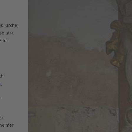
us-Kirche)
splatz)
lter
ch
er
er
e)
fheimer