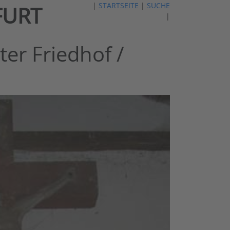
|
STARTSEITE
|
SUCHE
FURT
|
ter Friedhof /