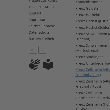
Fragen zur Kunst
Kranichbrunnen
Texte zur Kunst
Kreuz Goldstein
Kontakt
Kreuz Harheim
Impressum
Kreuz Höchst (Justin
Leichte Sprache
Kreuz Höchst (Schlos
Datenschutz
Kreuz Schwanheim (A
Barrierefreiheit
Friedhof)
Kreuz Schwanheim
A+
A-
(Merteskreuz)
Kreuz Sindlingen
Kreuz Unterliederba
Kreuz Zeilsheim (Alt
Friedhof / Jung)
Kreuz Zeilsheim (Alt
Friedhof / Roth)
Kreuz Zeilsheim
(Bartholomäus-Kirch
Kreuz Zeilsheim (Ho
Straße)