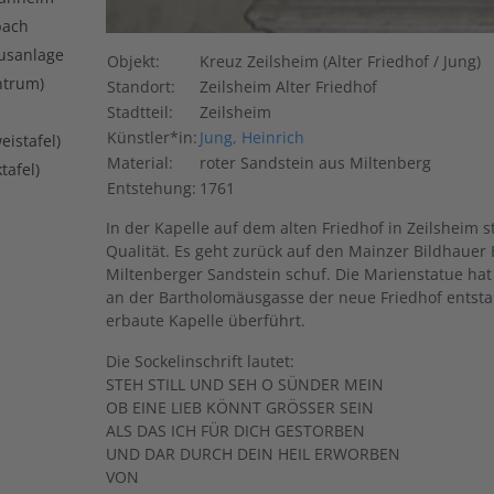
bach
usanlage
Objekt:
Kreuz Zeilsheim (Alter Friedhof / Jung)
ntrum)
Standort:
Zeilsheim Alter Friedhof
Stadtteil:
Zeilsheim
Künstler*in:
Jung, Heinrich
istafel)
Material:
roter Sandstein aus Miltenberg
tafel)
Entstehung:
1761
In der Kapelle auf dem alten Friedhof in Zeilsheim s
Qualität. Es geht zurück auf den Mainzer Bildhauer 
Miltenberger Sandstein schuf. Die Marienstatue ha
an der Bartholomäusgasse der neue Friedhof entsta
erbaute Kapelle überführt.
Die Sockelinschrift lautet:
STEH STILL UND SEH O SÜNDER MEIN
OB EINE LIEB KÖNNT GRÖSSER SEIN
ALS DAS ICH FÜR DICH GESTORBEN
UND DAR DURCH DEIN HEIL ERWORBEN
VON