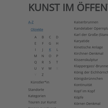
KUNST IM ÖFFE
A-Z
Kaiserbrunnen
Kandelaber Opernpl
Objekte
Karl der Große (Stan
A
B
C
D
Karyatide
E
F
G
H
Kinetische Anlage
I
J
K
L
Kirchner-Denkmal
M
N
O
P
Kissenskulptur
Q
R
S
T
Klappergass'-Brunn
U
V
W
X
König der Eichhörnc
Y
Z
Königsbrünnchen
Künstler*in
Kontinuität
Standorte
Kopf im Kopf
Kategorien
Köpfe
Touren zur Kunst
Körner-Denkmal