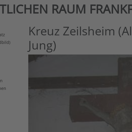
NTLICHEN RAUM FRANK
Kreuz Zeilsheim (Al
atz
Jung)
dbild)
en
hen