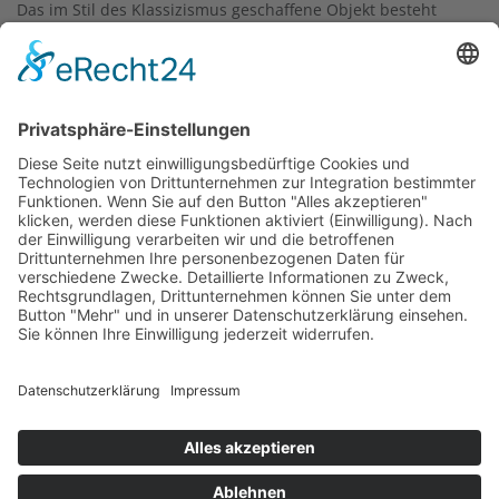
Das im Stil des Klassizismus geschaffene Objekt besteht
aus Sandstein. Auf der Vorderseite des Sockels befinden
sich zwei Tafeln aus schwarzem schwedischem Granit, auf
denen die Namen der Toten stehen. Über ein Postament
erhebt sich ein Obelisk, der mit einem
Ehrenkranzornament versehen ist. Eingemeißelt sind die
ineinander verschlungenen Buchstaben "F W R", die für
Friedrich Wilhelm Rex, also König Friedrich Wilhelm,
stehen, sowie der Name des Steinmetzes, Schäfer.
Die Inschrift lautet:
ZUR ERINNERUNG
AN DEN SIEGREICHEN FELDZUG
1870/71
WIDMETEN DIESE GEDENKTAFELN
AM 2.9.1895
DIE FRAUEN UND JUNGFRAUEN
FECHENHEIM
Text: Kulturamt