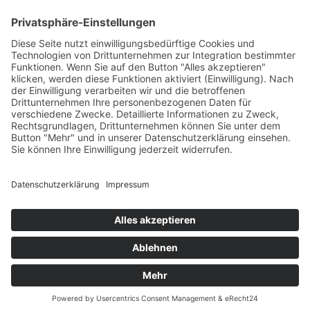
Stilisierte Flammen umlodern ihre Botschaft: "An dieser
Stelle verbrannten am 10. Mai 1933 nationalsozialistische
Studenten die Bücher von Schriftstellern, Wissenschaftlern,
Publizisten und Philosophen. 2001" Das Feuer mit seiner
zerstörerischen Kraft steht auch symbolisch für die
katastrophalen Verbrechen, die das nationalsozialistische
Deutschland an der Menschheit und an den Werten von
Aufklärung, Emanzipation und Demokratie beging.
Am 10. Mai 2001, 68 Jahre nach den Ereignissen, wurde die
von Willi Schmidt gestaltete Bronzetafel zwischen der alten
Nikolaikirche und dem Gerechtigkeitsbrunnen installiert.
Hier erinnert und mahnt sie an ein dunkles Kapitel der
Frankfurter Geschichte.
Text: Jennifer Fleischmann, 2015
Standort in Google-Maps anzeigen