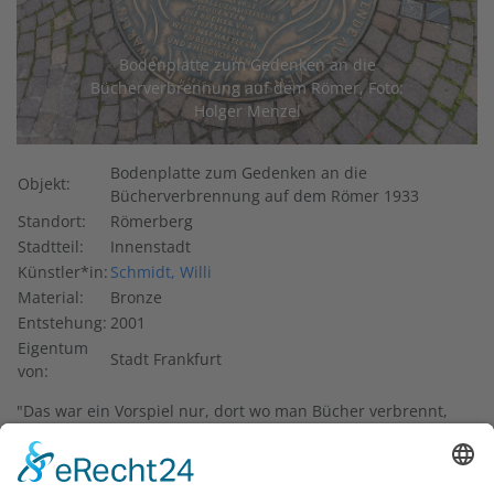
vorheriges
nächst
Bodenplatte zum Gedenken an die
Bücherverbrennung auf dem Römer, Foto:
Holger Menzel
Bodenplatte zum Gedenken an die
Objekt:
Bücherverbrennung auf dem Römer 1933
Standort:
Römerberg
Stadtteil:
Innenstadt
Künstler*in:
Schmidt, Willi
Material:
Bronze
Entstehung:
2001
Eigentum
Stadt Frankfurt
von:
"Das war ein Vorspiel nur, dort wo man Bücher verbrennt,
verbrennt man am Ende auch Menschen" – dieses Zitat
Heinrich Heines von 1820 umrandet die Gedenktafel, die
auf dem Römerberg in den Boden eingelassen ist.