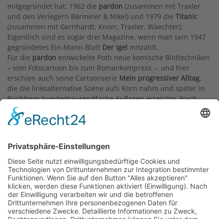
mitgegründet hat: 1962 die
pardon
(zusammen mit Traxler
und den Verlegern Bärmeier & Nikel) und 1979 die
Titanic
(zusammen mit Gernhardt, Knorr, Traxler, Waechter).
Eigentlich sind es sogar drei Magazine, wenn man sein 1947
gegründetes Ein-Mann-Blatt
Der Igel
mitzählt.
Für die
pardon
entwickelte Poth neue komische BiIdtechniken
– vom Fotocartoon bis zum Romankompress –, und hier
erschien auch seine Cartoonserie
Mein progressiver Alltag
,
die die linksalternative Szene aufs Korn nahm und später in
Buchform hunderttausendfache Auflagen erreichte. Nach
seinem Umzug in den Frankfurter Stadtteil Sossenheim 1990
druckte die
Titanic
seine Serie
Last Exit Sossenheim
, in die
seine Erfahrungen an diesem letzten Frankfurter Wohnort
eingingen. Dieser Serie folgte auch sein Beitrag zum Projekt
Komische Kunst im GrünGürtel
: die
Chlodwig-Poth-Anlage
(2003) (zum Projekt siehe auch die Gernhardt-Bio und die
Tour
hier auf der Website).
Neben dem bildnerischen Werk hat Poth zahlreiche Romane,
Hörspiele, Märchen und Kurzgeschichten verfasst, 2002
erschien seine Autobiographie
Aus dem Leben eines
Taugewas
. 1997 wurde er als Erster mit dem ersten