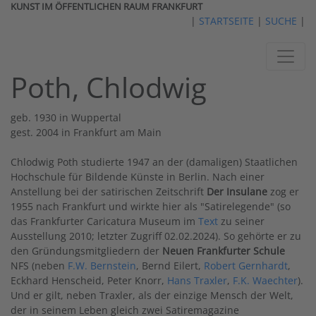
KUNST IM ÖFFENTLICHEN RAUM FRANKFURT
|
STARTSEITE
|
SUCHE
|
Poth, Chlodwig
geb. 1930 in Wuppertal
gest. 2004 in Frankfurt am Main
Chlodwig Poth studierte 1947 an der (damaligen) Staatlichen
Hochschule für Bildende Künste in Berlin. Nach einer
Anstellung bei der satirischen Zeitschrift
Der Insulane
zog er
1955 nach Frankfurt und wirkte hier als "Satirelegende" (so
das Frankfurter Caricatura Museum im
Text
zu seiner
Ausstellung 2010; letzter Zugriff 02.02.2024). So gehörte er zu
den Gründungsmitgliedern der
Neuen Frankfurter Schule
NFS (neben
F.W. Bernstein
, Bernd Eilert,
Robert Gernhardt
,
Eckhard Henscheid, Peter Knorr,
Hans Traxler
,
F.K. Waechter
).
Und er gilt, neben Traxler, als der einzige Mensch der Welt,
der in seinem Leben gleich zwei Satiremagazine