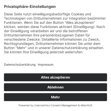
Architektur
(2002/2003). In Frankfurt hat er unter anderem
zwei U-Bahn-Stationen gestaltet: die
U-Bahn-Station
Bockenheimer Warte
(1988) und die U-Bahn-Station
Dornbusch:
Feuerkomposition (Menschenfamilie)
(1992).
Weitere Arbeiten von ihm in anderen Städten sind:
Siedlungen Kapellenweg und Laimgrubengasse, Wien; zwei
Wohnhäuser in Berlin, Altglienicke; Gebäude der Chemischen
Technologie der Technischen Universität Warschau;
Evangelische Kirche in Bobstadt.
Text: Kulturamt