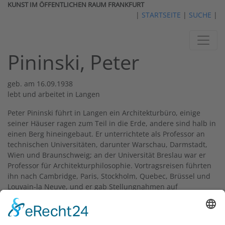
KUNST IM ÖFFENTLICHEN RAUM FRANKFURT
|
STARTSEITE
|
SUCHE
|
Pininski, Peter
geb. am 16.09.1938
lebt und arbeitet in Langen
Peter Pininski führt in Langen ein Architekturbüro, einige
seiner Häuser ragen zum Teil in die Erde, andere sind halb in
einen Berg hineingebaut. Er unterrichtete als Professor an
technischen Universitäten, darunter Warschau, Darmstadt,
Wien und Braunschweig; an der Universität Breslau war er
Professor für Architekturphilosophie. Vortragsreisen führten
ihn nach Cambridge, Paris, Stockholm, Quebec, Brüssel und
Louvain-la Neuve, und er gab Stellungnahmen auf
Weltkongressen der UIA in Madrid und Mexiko. Pininski
veröffentlichte zwei Bücher:
Architektur und der Traum von
Orpheus
(1985) und
Zwischen Kunst und