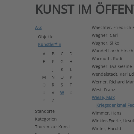
KUNST IM ÖFFE
A-Z
Waechter, Friedrich 
Wagner, Carl
Objekte
Wagner, Silke
Künstler*in
Wandel Lorch Hirsch
A
B
C
D
Warmuth, Rudi
E
F
G
H
Wegner, Eva-Gesine
I
J
K
L
Wendelstadt, Karl E
M
N
O
P
Werner, Richard Mar
Q
R
S
T
West, Franz
U
V
W
X
Wiese, Max
Y
Z
Kriegsdenkmal Fe
Standorte
Wimmer, Hans
Kategorien
Winkler-Eyerle, Ursu
Touren zur Kunst
Winter, Harold