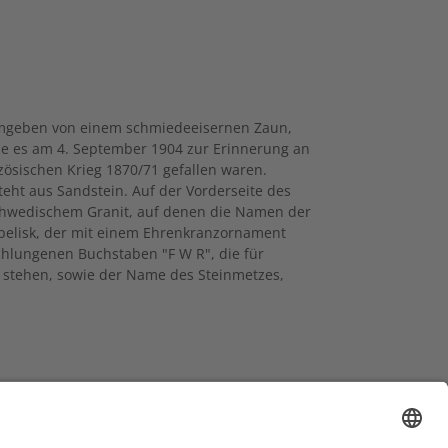
 umgeben von einem schmiedeeisernen Zaun,
e es am 4. September 1904 zur Erinnerung an
zösischen Krieg 1870/71 gefallen waren.
teht aus Sandstein. Auf der Vorderseite des
schwedischem Granit, auf denen die Namen der
Obelisk, der mit einem Ehrenkranzornament
schlungenen Buchstaben "F W R", die für
m, stehen, sowie der Name des Steinmetzes,