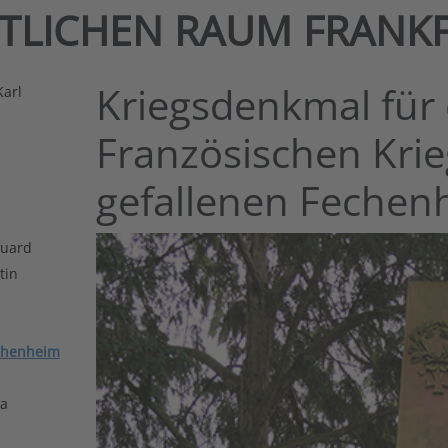
NTLICHEN RAUM FRANK
Kriegsdenkmal für 
Karl
Französischen Kri
gefallenen Fechen
duard
tin
chenheim
la