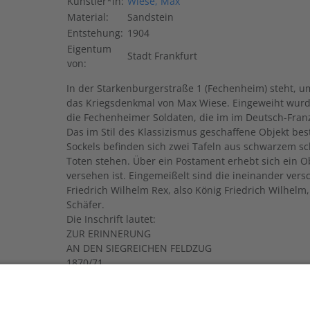
Künstler*in:
Wiese, Max
Material:
Sandstein
Entstehung:
1904
Eigentum
Stadt Frankfurt
von:
In der Starkenburgerstraße 1 (Fechenheim) steht,
das Kriegsdenkmal von Max Wiese. Eingeweiht wurd
die Fechenheimer Soldaten, die im im Deutsch-Fran
Das im Stil des Klassizismus geschaffene Objekt bes
Sockels befinden sich zwei Tafeln aus schwarzem 
Toten stehen. Über ein Postament erhebt sich ein 
versehen ist. Eingemeißelt sind die ineinander ver
Friedrich Wilhelm Rex, also König Friedrich Wilhel
Schäfer.
Die Inschrift lautet:
ZUR ERINNERUNG
AN DEN SIEGREICHEN FELDZUG
1870/71
WIDMETEN DIESE GEDENKTAFELN
AM 2.9.1895
DIE FRAUEN UND JUNGFRAUEN