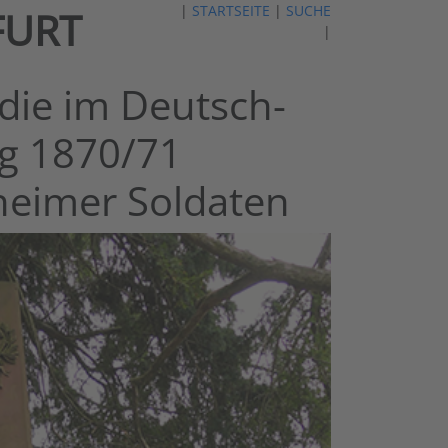
|
STARTSEITE
|
SUCHE
FURT
|
die im Deutsch-
eg 1870/71
heimer Soldaten