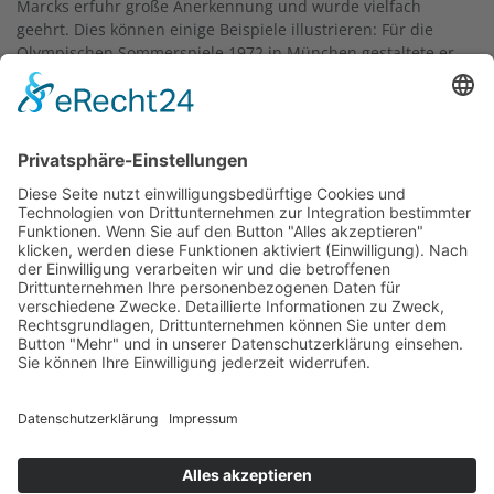
Marcks erfuhr große Anerkennung und wurde vielfach
geehrt. Dies können einige Beispiele illustrieren: Für die
Olympischen Sommerspiele 1972 in München gestaltete er
die Siegermedaillen. Man benannte einen 1991 entdeckten
Kleinplaneten nach ihm. Das Programm zum hundertjährigen
Gründungsjubiläum des Bauhauses startete die Klassik
Stiftung Weimar mit der Schau
Wege aus dem Bauhaus.
Gerhard Marcks und sein Freundeskreis
. – Der künstlerische
Nachlass wird im Bremer Gerhard-Marcks-Haus aufbewahrt.
Die Themen des bildhauerischen Werks stammen zumeist
aus der direkten Umgebung des Künstlers sowie aus der
christlichen Religion und der griechischen Mythologie. Die
Figuren sind nie heroisch oder von Pathos beladen, vielmehr
spiegeln sie menschliche Grundstimmungen. Bronze war das
bevorzugte Material von Marcks. Zu seinen bekanntesten
Skulpturen im öffentlichen Raum zählen die
Bremer
Stadtmusikanten
(aufgestellt 1953), die heute als eines der
Wahrzeichen der Hansestadt einzuordnen sind. Auch im
Frankfurter Stadtraum stehen zwei Werke:
Empedokles
(1954)
und das
Mozart-Denkmal
(1963).
Text: Christine Taxer, 2024