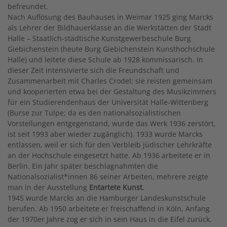
befreundet.
Nach Auflösung des Bauhauses in Weimar 1925 ging Marcks
als Lehrer der Bildhauerklasse an die Werkstätten der Stadt
Halle – Staatlich-städtische Kunstgewerbeschule Burg
Giebichenstein (heute Burg Giebichenstein Kunsthochschule
Halle) und leitete diese Schule ab 1928 kommissarisch. In
dieser Zeit intensivierte sich die Freundschaft und
Zusammenarbeit mit Charles Crodel; sie reisten gemeinsam
und kooperierten etwa bei der Gestaltung des Musikzimmers
für ein Studierendenhaus der Universität Halle-Wittenberg
(Burse zur Tulpe; da es den nationalsozialistischen
Vorstellungen entgegenstand, wurde das Werk 1936 zerstört,
ist seit 1993 aber wieder zugänglich). 1933 wurde Marcks
entlassen, weil er sich für den Verbleib jüdischer Lehrkräfte
an der Hochschule eingesetzt hatte. Ab 1936 arbeitete er in
Berlin. Ein Jahr später beschlagnahmten die
Nationalsozialist*innen 86 seiner Arbeiten, mehrere zeigte
man in der Ausstellung
Entartete Kunst
.
1945 wurde Marcks an die Hamburger Landeskunstschule
berufen. Ab 1950 arbeitete er freischaffend in Köln, Anfang
der 1970er Jahre zog er sich in sein Haus in die Eifel zurück.