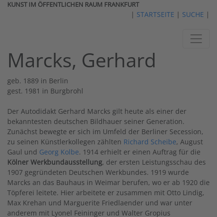
KUNST IM ÖFFENTLICHEN RAUM FRANKFURT
|
STARTSEITE
|
SUCHE
|
Marcks, Gerhard
geb. 1889 in Berlin
gest. 1981 in Burgbrohl
Der Autodidakt Gerhard Marcks gilt heute als einer der
bekanntesten deutschen Bildhauer seiner Generation.
Zunächst bewegte er sich im Umfeld der Berliner Secession,
zu seinen Künstlerkollegen zählten
Richard Scheibe
, August
Gaul und
Georg Kolbe
. 1914 erhielt er einen Auftrag für die
Kölner Werkbundausstellung
, der ersten Leistungsschau des
1907 gegründeten Deutschen Werkbundes. 1919 wurde
Marcks an das Bauhaus in Weimar berufen, wo er ab 1920 die
Töpferei leitete. Hier arbeitete er zusammen mit Otto Lindig,
Max Krehan und Marguerite Friedlaender und war unter
anderem mit Lyonel Feininger und Walter Gropius