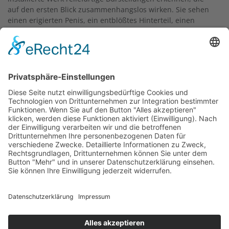
auf den ersten Blick zusammenhangslos wirken. Sie sehen
einen erigierten Penis, ein entblößtes Hinterteil, einen
nackten weiblichen Oberkörper sowie einen Widderkopf,
eine Schlange und einen Fisch. Diese Elemente können – so
die Absicht des Künstlers – mit der Persönlichkeit und dem
Werk Paul Ehrlichs in Verbindung gebracht werden. Das
gesunde männliche Geschlechtsteil kann also etwa als ein
Ergebnis der erfolgreichen Forschung zu
Geschlechtskrankheiten gelesen werden. Deutlich ist auf
jeden Fall, dass bei der Betrachtung der Skulptur Humor
nicht fehlen sollte. Welche Brücken können Sie von der
künstlerischen Arbeit zum Wissenschaftler schlagen?
20.08.1982
Text: Carolin Tüngler, 2023
Mehr zu Paul Ehrlich:
Goethe-Uni Bio PE
Frankfurter Personenlexikon Bio PE