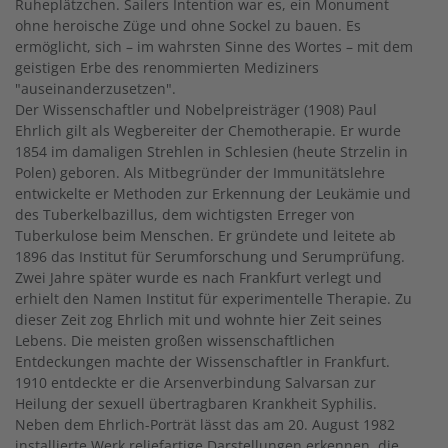
Ruheplätzchen. Sailers Intention war es, ein Monument
ohne heroische Züge und ohne Sockel zu bauen. Es
ermöglicht, sich – im wahrsten Sinne des Wortes – mit dem
geistigen Erbe des renommierten Mediziners
"auseinanderzusetzen".
Der Wissenschaftler und Nobelpreisträger (1908) Paul
Ehrlich gilt als Wegbereiter der Chemotherapie. Er wurde
1854 im damaligen Strehlen in Schlesien (heute Strzelin in
Polen) geboren. Als Mitbegründer der Immunitätslehre
entwickelte er Methoden zur Erkennung der Leukämie und
des Tuberkelbazillus, dem wichtigsten Erreger von
Tuberkulose beim Menschen. Er gründete und leitete ab
1896 das Institut für Serumforschung und Serumprüfung.
Zwei Jahre später wurde es nach Frankfurt verlegt und
erhielt den Namen Institut für experimentelle Therapie. Zu
dieser Zeit zog Ehrlich mit und wohnte hier Zeit seines
Lebens. Die meisten großen wissenschaftlichen
Entdeckungen machte der Wissenschaftler in Frankfurt.
1910 entdeckte er die Arsenverbindung Salvarsan zur
Heilung der sexuell übertragbaren Krankheit Syphilis.
Neben dem Ehrlich-Porträt lässt das am 20. August 1982
installierte Werk reliefartige Darstellungen erkennen, die