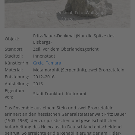
Fritz-Bauer-Denkmal, Foto: Wolfgang
Günzel
Fritz-Bauer-Denkmal (Nur die Spitze des
Objekt:
Eisbergs)
Standort:
Zeil, vor dem Oberlandesgericht
Stadtteil:
Innenstadt
Künstler*in:
Grcic, Tamara
Material:
Metamorphit (Serpentinit), zwei Bronzetafeln
Entstehung:
2012–2016
Aufstellung:
2016
Eigentum
Stadt Frankfurt, Kulturamt
von:
Das Ensemble aus einem Stein und zwei Bronzetafeln
erinnert an den hessischen Generalstaatsanwalt Fritz Bauer
(1903–1968), der zur juristischen und gesellschaftlichen
Aufarbeitung des Holocaust in Deutschland entscheidend
beitrug. So erreichte er die Rehabilitierung der am Hitler-