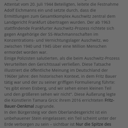
Attentat vom 20. Juli 1944 Beteiligten, leitete die Festnahme
Adolf Eichmanns ein und setzte durch, dass die
Ermittlungen zum Gesamtkomplex Auschwitz zentral dem
Landgericht Frankfurt übertragen wurden. Der ab 1963
stattfindende Frankfurter Auschwitz-Prozess richtete sich
gegen Angehörige der SS-Wachmannschaften im
Konzentrations- und Vernichtungslager Auschwitz, wo
zwischen 1940 und 1945 über eine Million Menschen
ermordet worden war.
Einige Polizisten salutierten, als die beim Auschwitz-Prozess
Verurteilten den Gerichtssaal verließen. Diese Tatsache
illustriert die öffentliche Meinung im Deutschland der
1960er Jahre: den historischen Kontext, in dem Fritz Bauer
tätig war und der zu seiner griffigen Formulierung führte:
"es gibt einen Eisberg, und wir sehen einen kleinen Teil
und den größeren sehen wir nicht". Diese Äußerung legte
die Künstlerin Tamara Grcic ihrem 2016 errichteten
Fritz-
Bauer-Denkmal
zugrunde.
In den Bürgersteig vor dem Oberlandesgericht ist ein
unbehauener Stein eingelassen; ein Teil scheint unter der
Erde verborgen zu sein – sichtbar ist
Nur die Spitze des