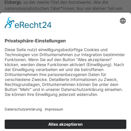
Eisbergs
, so der zweite Titel des Kunstwerks. Wie die
nationalsozialistischen Täter*innen: Nur ein kleiner Teil von
ihnen kam vor Gericht; und dies, obwohl die während der
nationalsozialistischen Diktatur verübten Verbrechen nicht
auf wenige Repräsentant*innen von Institutionen
zurückgehen, vielmehr waren sie in der Gesellschaft
verankert – sogar, zumindest auf gedanklicher Ebene, bis in
die 1960er Jahre hinein. Diese Einsicht Bauers ist im
heutigen Deutschland zur bestimmenden Sichtweise
geworden und hat die gesellschaftliche Bewältigung von
Nationalsozialismus und Holocaust geleitet. Wie diese
Einsicht stellt sich heute der Stein den Passant*innen in
den Weg und zwingt zum Innehalten und Hinterfragen.
Text: Christine Taxer, 2021
Mehr zu Fritz Bauer:
Website Fritz Bauer Institut
Mehr zum Frankfurter Auschwitz-Prozess (u.a.
Zeugenaussagen auf Tonband sowie Berichterstattung über
den Prozess):
Website Der Auschwitz-Prozess