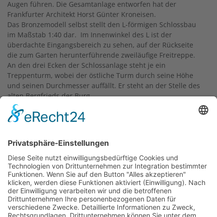
Augen führen. Die Gesamtanlage entworfen hat der
Frankfurter Architekt Horst Günter Kroneisen.
Das Bronzemodell selbst stellt den L-förmigen Schlossbau
im Maßstab 1:40 dar. Im Innenwinkel des L ist der
überdachte Eingangsbereich zu sehen, auf der Rückseite
die zum Garten herunterführende zweiläufige Freitreppe.
An den drei Ecken der Schlossanlage steht je ein
Treppenturm, wobei der östliche Turm durch seine Höhe
und seinen Durchmesser auffällt. Er steht an der Stelle des
alten Bergfrieds der Burg.
Das Modell entstand nach Mittelung der Maße ausgehend
von den vorhandenen Fotografien und Zeichnungen des
Schlosses. Den Grundstein für das Fundament des
schweren Modellsockels legte 2007 die damalige
Oberbürgermeisterin Petra Roth. Mit verschlossen wurde
dabei eine Kapsel, die die Grundstein-Urkunde, einige
Frankfurter Tageszeitungen, den Rödelheimer
Main-Nidda-
Boten
und einige Euro-Münzen enthält.
Text: Dr. Armin Kroneisen, Stellvertretender Vorsitzender
des Heimat- und Geschichtsvereins Rödelheim e.V.