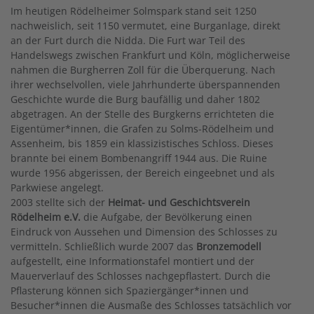
Im heutigen Rödelheimer Solmspark stand seit 1250
nachweislich, seit 1150 vermutet, eine Burganlage, direkt
an der Furt durch die Nidda. Die Furt war Teil des
Handelswegs zwischen Frankfurt und Köln, möglicherweise
nahmen die Burgherren Zoll für die Überquerung. Nach
ihrer wechselvollen, viele Jahrhunderte überspannenden
Geschichte wurde die Burg baufällig und daher 1802
abgetragen. An der Stelle des Burgkerns errichteten die
Eigentümer*innen, die Grafen zu Solms-Rödelheim und
Assenheim, bis 1859 ein klassizistisches Schloss. Dieses
brannte bei einem Bombenangriff 1944 aus. Die Ruine
wurde 1956 abgerissen, der Bereich eingeebnet und als
Parkwiese angelegt.
2003 stellte sich der
Heimat- und Geschichtsverein
Rödelheim e.V.
die Aufgabe, der Bevölkerung einen
Eindruck von Aussehen und Dimension des Schlosses zu
vermitteln. Schließlich wurde 2007 das
Bronzemodell
aufgestellt, eine Informationstafel montiert und der
Mauerverlauf des Schlosses nachgepflastert. Durch die
Pflasterung können sich Spaziergänger*innen und
Besucher*innen die Ausmaße des Schlosses tatsächlich vor