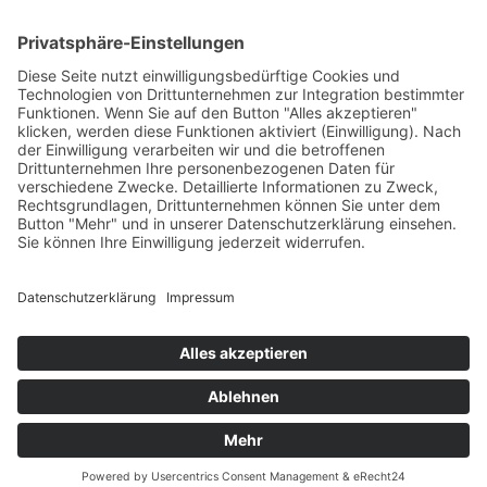
ANTON KIRCHNER
GEB. DEN 14. JULI 1779
GEST. DEN 1. JAN. 1835
DEM GESCHICHTSSCHREIBER SEINER VATERSTADT
ERRICHTET
VON SEINEN DANKBAREN MITBÜRGERN 14. JULI 1879.
KIRCHNERDENKMAL FÜR DEN EV. PFARRER UND
GESCHICHTSSCHREIBER ANTON KIRCHNER 1779–1835 MIT
SPENDEN DER FRANKFURTER BÜRGER 1879 NACH DEM
ENTWURF DES BILDHAUERS HEINRICH PETRY ERRICHTET
Text: Christine Taxer, 2021
Mehr zu Anton Kirchner:
Frankfurter Personenlexikon Bio
AK
Standort in Google-Maps anzeigen