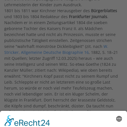
Lehrmeisterin der Kinder zum Ausdruck.
1801 bis 1811 war Kirchner Herausgeber des
Bürgerblattes
und 1803 bis 1804 Redakteur des
Frankfurter Journals
.
Nachdem er in einem Zeitungsartikel 1804 die soeben
geborene Tochter des Kaisers Franz II. als Mädchen
bezeichnet hatte und nicht als Prinzessin, musste er seine
publizistische Tätigkeit einstellen. Zeitgenossen strichen
seine "wahrhaft monströse Dickleibigkeit" (zit. nach
W.
Stricker, Allgemeine Deutsche Biographie 16
, 1882, S. 18–21
mit Quellen; letzter Zugriff 12.03.2025) heraus – wie auch
seine Intelligenz und seinen Witz. So etwa Goethe (1824 zu
Kanzler Müller; zitiert nach: Wikipedia), wie oben bereits
erwähnt: "Kirchners Kopf passt nicht zu seinem Rumpf und
Leib. Schleppte er nicht an letzterem eine so große Last
herum, so würde er noch viel mehr Teufelszeug machen,
noch viel lebendiger sein. Er ist ein kluger Schelm, der
klügste in Frankfurt. Dort herrscht der krasseste Geldstolz,
die Köpfe sind dumpf, beschränkt, düster. Da taucht nun
auf einmal so ein Lichtkopf wie Kirchner auf!"
Das Denkmal trägt folgende Inschrift: