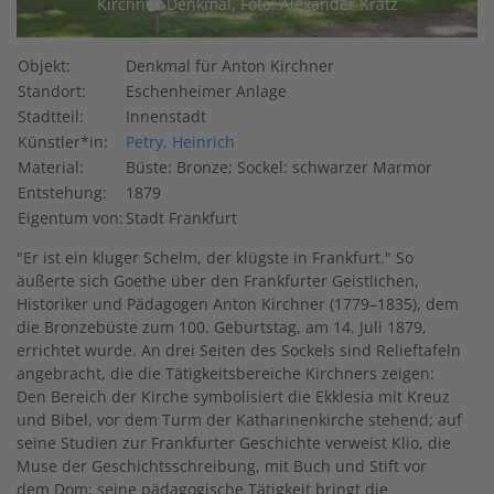
Kirchner-Denkmal, Foto: Alexander Kratz
Objekt:
Denkmal für Anton Kirchner
Standort:
Eschenheimer Anlage
Stadtteil:
Innenstadt
Künstler*in:
Petry, Heinrich
Material:
Büste: Bronze; Sockel: schwarzer Marmor
Entstehung:
1879
Eigentum von:
Stadt Frankfurt
"Er ist ein kluger Schelm, der klügste in Frankfurt." So
äußerte sich Goethe über den Frankfurter Geistlichen,
Historiker und Pädagogen Anton Kirchner (1779–1835), dem
die Bronzebüste zum 100. Geburtstag, am 14. Juli 1879,
errichtet wurde. An drei Seiten des Sockels sind Relieftafeln
angebracht, die die Tätigkeitsbereiche Kirchners zeigen:
Den Bereich der Kirche symbolisiert die Ekklesia mit Kreuz
und Bibel, vor dem Turm der Katharinenkirche stehend; auf
seine Studien zur Frankfurter Geschichte verweist Klio, die
Muse der Geschichtsschreibung, mit Buch und Stift vor
dem Dom; seine pädagogische Tätigkeit bringt die