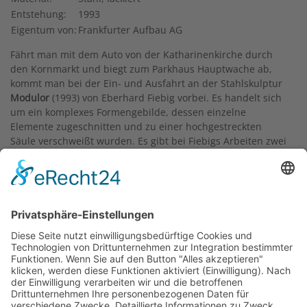
Entstehung:
1993
Eigentum von:
Frankfurter Aufbau AG
Fährt man mit dem Auto von der Katharinenkirche durch
den Kornmarkt und biegt zum Parkhaus Hauptwache ab,
kommt man bei der Ein- und Ausfahrt an der Stahlskulptur
Modulor
(1993) von Eberhard Fiebig vorbei. Es handelt sich
um ein komplexes Formengebilde, dessen einzelne
Elemente zugeschnitten und zu einer hochgestreckten
Säule verschweißt wurden. Es gibt bei Fiebigs Arbeiten zwei
Ordnungssysteme: erstens ein geschlossenes System und
zweitens ein Modul, das mit anderen Modulen zu einem
Ganzen zusammengefügt werden kann, wie hier bei der
Faltung. Die Skulptur ist in den Farben Rot, Gelb und Blau
lackiert. Der Lack schützt nicht nur das Material vor Erosion,
sondern akzentuiert auch die einzelnen Module und die
Abfolge in der Konstruktion. Die gefaltete Säule ragt 12
Meter in den Himmel und wurde zur Zwölfhundertjahrfeier
der Stadt Frankfurt eingeweiht. Der
Modulor
ist ein
moderner Versuch der Architektur, aber auch der
Architektur-Skulptur, eine am Maß des Menschen