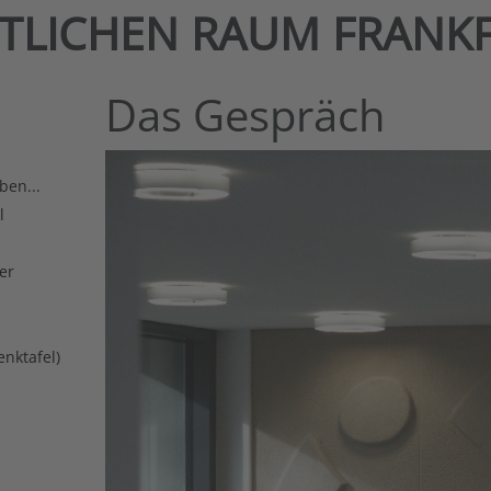
NTLICHEN RAUM FRANK
Das Gespräch
ben...
l
er
enktafel)