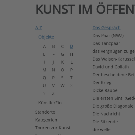
KUNST IM ÖFFE
A-Z
Das Gespräch
Das Paar (NWZ)
Objekte
Das Tanzpaar
A
B
C
D
das vergnügen zu ge
E
F
G
H
Das Waisen-Karussel
I
J
K
L
David und Goliath
M
N
O
P
Der bescheidene Bet
Q
R
S
T
Der Krieg
U
V
W
X
Dicke Raupe
Y
Z
Die ersten Sinti (Ged
Künstler*in
Die große Diagonale
Standorte
Die Nachricht
Kategorien
Die Sitzende
Touren zur Kunst
die welle