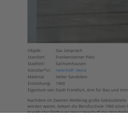
Objekt:
Das Gespräch
Standort:
Frankensteiner Platz
Stadtteil:
Sachsenhausen
Künstler*in:
Heierhoff, Heinz
Material:
Heller Sandstein
Entstehung:
1960
Eigentum von:
Stadt Frankfurt, Amt für Bau und Imm
Nachdem im Zweiten Weltkrieg große Gebäudeteile 
worden waren, bekam die Berufsschule 1960 einen 
Frankfurter Bildhauer Heinz Heierhoff das Wandreli
abstrakte Komposition aus acht Figuren sollte die F
Initiative einer Klasse hin wurde das Relief einma