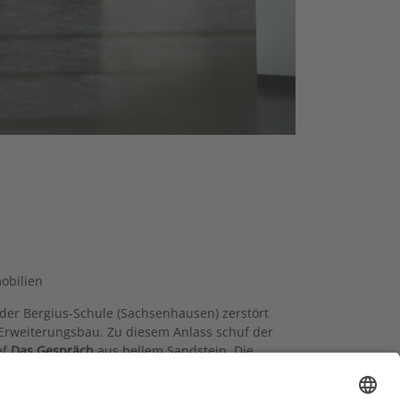
obilien
der Bergius-Schule (Sachsenhausen) zerstört
Erweiterungsbau. Zu diesem Anlass schuf der
ef
Das Gespräch
aus hellem Sandstein. Die
antasie der Schüler*innen beflügeln. Auf die
l mit bunten Farben bemalt, doch kann man es