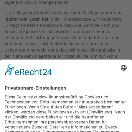
Eigentum von:
Kirchengemeinde
Der Heiligenstock steht heute vor dem Pfarrhaus der Kirche
Mutter vom Guten Rat
in der Kniebisstrasse 27 (Niederrad).
Er zeigt eine kleine Madonna, dazu die Symbole Fisch und
Anker. Die Jahreszahl ist verwittert und nicht mehr zu
erkennen. Aufzeichnungen in der Gemeinde führen zu der
Annahme, dass es sich beim Heiligenstock um einen
Gedenkstein handelt, der anlässlich eines Fährunglücks in
der Nähe der Anlegestelle errichtet wurde. Um zur Fähre
an den Main zu gelangen, benutzten die Katholik*innen
von Niederrad einen kleinen Pfad, den Kirchpfad. Diesen
Pfad gibt es noch heute. Er führt zwischen der
Kelsterbacher Straße 36 und 34 hinunter zum Stadtteilpark
Mainfeld.
1870 wurde der Heiligenstock der Pfarrgemeinde
übereignet. Jahrzehntelang stand er neben dem Eingang
der alten Kirche an der Goldsteinstraße.
Während der Heiligenstock selbst vermutlich zwischen 1800
und 1850 entstanden ist, ist die kleine Madonna neueren
Datums. Es wird vermutet, dass sie von dem Bildhauer
Arnold Friedrich Evertz stammt. Denn laut Fachleuten