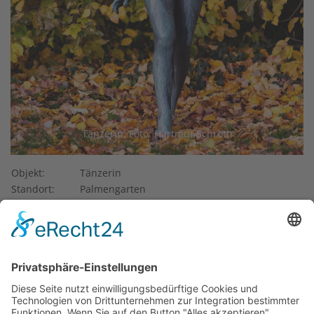
Tänzerin, Foto: Hartmut Schroth
Objekt:
Tänzerin
Standort:
Palmengarten
Stadtteil:
Westend
Künstler*in:
Lewin-Funcke, Arthur
Material:
Bronze
Entstehung:
1903
Eigentum von:
Stadt Frankfurt, Palmengarten
Im Palmengarten steht auf einer Wiese, halb versteckt im
Gebüsch, die Skulptur
Tänzerin
(1903) des Berliner