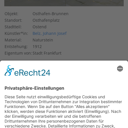
Objekt:
Osthafen-Brunnen
Standort:
Osthafenplatz
Stadtteil:
Ostend
Künstler*in:
Belz, Johann Josef
Material:
Naturstein
Entstehung:
1912
Eigentum von:
Stadt Frankfurt
1901 begann man, den Ausbau des Osthafens zu einem
hochwassersicheren Floß- und Handelshafen zu planen.
Dies führte zur Gestaltung des Osthafenplatzes zwischen
Hanauer Landstraße und Main. Der 1912 im Zentrum des
Platzes errichtete Brunnen erfüllte nicht nur eine
ästhetische Funktion. Denn auf beiden Seiten des
Brunnenstocks befinden sich Viehtröge, es handelt sich also
um eine Pferdetränke. Das Kapitel wird von
neoklassizistischen Masken und Nymphenreliefs
geschmückt. Es findet sich kein Hinweis mehr auf den
Gestalter dieses Brunnens, jedoch wird als Schöpfer der