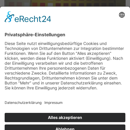
Objekt:
Resopalbild
Standort:
Hölderlinstraße
Stadtteil:
Ostend
Künstler*in:
Heinisch, Herbert
Material:
Resopalplatten
Entstehung:
1965
Eigentum von:
Stadt Frankfurt, Amt für Bau und Immobilien
In der Kita der Hölderlinstraße 8 erhellt ein
Resopalbild (1965) des Künstlers Herbert Heinisch den
kleinen Aufenthaltsraum der Mitarbeiter. Es ist zwei mal
vier Meter groß und besteht aus quadratischen
Rasterflächen. Die Flächen sind hell- und dunkelrot sowie
weiß, rosa und ocker auf hellem und dunkelgelbem
Untergrund.
Text: Kulturamt