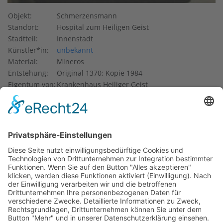
Objekt:
Schmerzensmann
Standort:
Hospital zum Heiligen Geist
Stadtteil:
Innenstadt
Künstler*in:
unbekannt
Material:
Mineros
Entstehung:
Original 1370; Kopie 1984
Eigentum von:
Krankenhaus Heiliger Geist
Im Eingangsbereich des Hospitals zum Heiligen Geist
(Lange Straße 4–6) steht die 1,39 Meter hohe Skulptur
eines Schmerzensmanns. Nach der Legende wollte Papst
Gregor der Große (um 600) mit diesem Motiv daran
erinnern, dass ihm Christus während der Feier des
Messopfers in dieser Gestalt erschienen war.
Bei der im Hospital ausgestellten Figur handelt es sich um
die Kopie einer Skulptur aus dem Jahr 1370. Dieses Original
befand sich in der Nordwestecke der Heiliggeist-Kirche,
nach deren Abriss 1840 kam es in die Stadtbibliothek und
von dort 1878 in das Historische Museum. Es besteht aus
rotem Sandstein. Bei der Restaurierung 1956 kam die alte