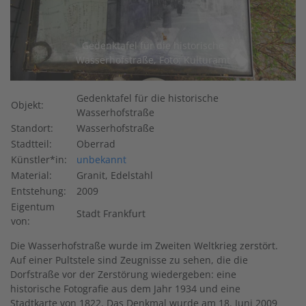
Gedenktafel für die historische
Wasserhofstraße, Foto: Kulturamt
Gedenktafel für die historische
Objekt:
Wasserhofstraße
Standort:
Wasserhofstraße
Stadtteil:
Oberrad
Künstler*in:
unbekannt
Material:
Granit, Edelstahl
Entstehung:
2009
Eigentum
Stadt Frankfurt
von:
Die Wasserhofstraße wurde im Zweiten Weltkrieg zerstört.
Auf einer Pultstele sind Zeugnisse zu sehen, die die
Dorfstraße vor der Zerstörung wiedergeben: eine
historische Fotografie aus dem Jahr 1934 und eine
Stadtkarte von 1822. Das Denkmal wurde
am 18. Juni 2009