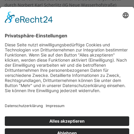
durch Norbert Karl Scherlitz (IG Neue Wasserhofstraße)
und Stadtrat Lutz Sikorski eingeweiht.
Text der Tafel:
Historische Wasserhofstraße
Die historische Wasserhofstraße hieß bis zur
Eingemeindung Oberrads nach Frankfurt am Main (1900)
Große Schäfergasse. Als Dorfkerngasse war sie die
Verbindung vom Oberrader Rathaus (Wasserhofstraße 1)
hinunter zur Gerbermühle an den Main. Bis heute trägt sie
den Namen des in Goethes
Faust I
erwähnten Wasserhofs
(1311). "Ich rat euch nach dem Wasserhof zu gehn" steht
darin geschrieben. Zu diesem Hof gehörte auch die am Ufer
des Mains gelegene Mühle. Die Straße ist eine der ältesten
in Oberrad. Seit 1969 engagieren sich die AnwohnerInnen
für ihre Straße, unter anderem mit der 2004 ins Leben
gerufenen
IG Neue Wasserhofstraße
.
Text: Kulturamt, 2020