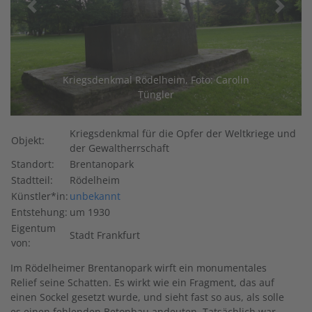
vorheriges
nächst
Kriegsdenkmal Rödelheim, Foto: Carolin
Tüngler
Kriegsdenkmal für die Opfer der Weltkriege und
Objekt:
der Gewaltherrschaft
Standort:
Brentanopark
Stadtteil:
Rödelheim
Künstler*in:
unbekannt
Entstehung:
um 1930
Eigentum
Stadt Frankfurt
von:
Im Rödelheimer Brentanopark wirft ein monumentales
Relief seine Schatten. Es wirkt wie ein Fragment, das auf
einen Sockel gesetzt wurde, und sieht fast so aus, als solle
es einen fehlenden Betonbau andeuten. Tatsächlich war