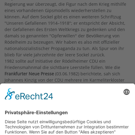
Regierung war überzeugt, die Figur nach dem Krieg mithilfe
eines vorhandenen Gipsmodells wiederherstellen zu
können. Auf dem Sockel gibt es einen weiteren Schriftzug
"Unseren Gefallenen 1914–1918"; er entspricht der Absicht,
der Gefallenen des Ersten Weltkriegs zu gedenken und den
damals so genannten "Opferwillen" der Bevölkerung von
Rödelheim zu bezeugen. Wir haben es also mit offizieller
nationalsozialistischer Propaganda zu tun. Als Spur von ihr
blieb für viele Jahrzehnte der leere Sockel zurück.
1982 sollte auf Initiative der Rödelheimer CDU ein
Friedensmahnmal die sichtbare Leerstelle füllen. Wie die
Frankfurter Neue Presse
(03.06.1982) berichtete, sah sich
Johannes Kinzig von der CDU mehrere im Karmeliterkloster
eingelagerte Figuren an und entschied sich für das
Hochrelief
Mädchen mit Schale
von Cläre Bechtel. Die
inhaltliche Verbindung des Reliefs mit dem Thema Frieden
ist jedoch unklar. Und die Entscheidung verursachte
kontroverse Diskussionen in der Gemeinde. So führte
Pfarrer Heinrich Dippel in der
Frankfurter Rundschau
(18.06.1982) aus, dass man böswillig interpretieren könnte,
der Kapitalismus sei auf dem Sockel des