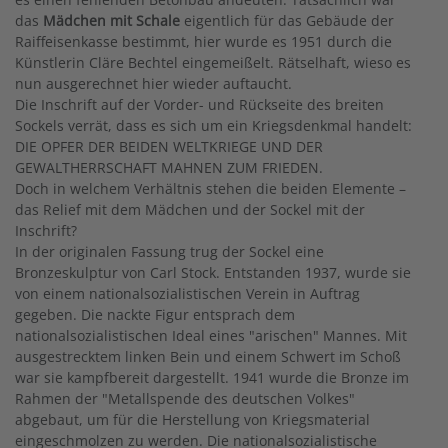
das
Mädchen mit Schale
eigentlich für das Gebäude der
Raiffeisenkasse bestimmt, hier wurde es 1951 durch die
Künstlerin Cläre Bechtel eingemeißelt. Rätselhaft, wieso es
nun ausgerechnet hier wieder auftaucht.
Die Inschrift auf der Vorder- und Rückseite des breiten
Sockels verrät, dass es sich um ein Kriegsdenkmal handelt:
DIE OPFER DER BEIDEN WELTKRIEGE UND DER
GEWALTHERRSCHAFT MAHNEN ZUM FRIEDEN.
Doch in welchem Verhältnis stehen die beiden Elemente –
das Relief mit dem Mädchen und der Sockel mit der
Inschrift?
In der originalen Fassung trug der Sockel eine
Bronzeskulptur von Carl Stock. Entstanden 1937, wurde sie
von einem nationalsozialistischen Verein in Auftrag
gegeben. Die nackte Figur entsprach dem
nationalsozialistischen Ideal eines "arischen" Mannes. Mit
ausgestrecktem linken Bein und einem Schwert im Schoß
war sie kampfbereit dargestellt. 1941 wurde die Bronze im
Rahmen der "Metallspende des deutschen Volkes"
abgebaut, um für die Herstellung von Kriegsmaterial
eingeschmolzen zu werden. Die nationalsozialistische