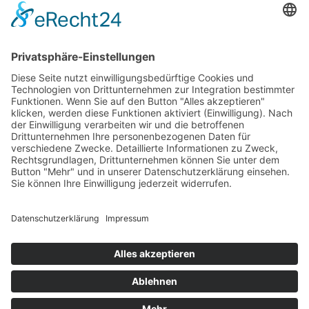
den Vereinigten Staaten. Die Oberin, Mutter Maria Kasper,
starb am 2. Februar 1898, nachdem ihr während ihrer
letzten Lebensjahre Anerkennung durch den Papst zuteil
geworden war. 1978 sprach Papst Paul VI. sie selig.
Bereits am 1. September 1859 war in Schwanheim eine
Filiale der jungen Ordensgemeinschaft gegründet worden,
jedoch musste die Niederlassung 1866 wieder geschlossen
werden. 1900 kamen erneut drei Ordensschwestern durch
die Bemühungen des Pfarrers Schneider der St.
Mauritiuskirche nach Schwanheim und eröffneten eine
"Bewahrschule". Der Kindergarten stand unter der Leitung
von Schwester Hadriana und nahm 127 Schwanheimer
Kinder auf. Damit begann eine umfassende karikative
Tätigkeit der Ordensschwestern. Seit 1983 ist die Anzahl
der Schwestern wieder auf drei Personen geschrumpft.
Text: Kulturamt
Standort in Google-Maps anzeigen