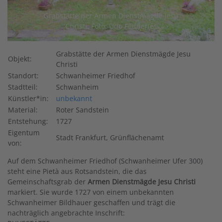
Grabstätte der Armen Dienstmägde Jesu
Christi, Foto: Udo Fedderies
Grabstätte der Armen Dienstmägde Jesu
Objekt:
Christi
Standort:
Schwanheimer Friedhof
Stadtteil:
Schwanheim
Künstler*in:
unbekannt
Material:
Roter Sandstein
Entstehung:
1727
Eigentum
Stadt Frankfurt, Grünflächenamt
von:
Auf dem Schwanheimer Friedhof (Schwanheimer Ufer 300)
steht eine Pietà aus Rotsandstein, die das
Gemeinschaftsgrab der
Armen Dienstmägde Jesu Christi
markiert. Sie wurde 1727 von einem unbekannten
Schwanheimer Bildhauer geschaffen und trägt die
nachträglich angebrachte Inschrift: