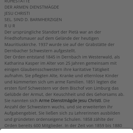
RUHESTÄTTE
DER ARMEN DIENSTMÄGDE
JESU CHRISTI
SEL. SIND D. BARMHERZIGEN
R U R
Der ursprüngliche Standort der Pietà war an der
Friedhofsmauer auf dem Gelände der heutigen
Mauritiuskirche. 1937 wurde sie auf der Grabstätte der
Dernbacher Schwestern aufgestellt.
Der Orden entstand 1845 in Dernbach im Westerwald, als
Katharina Kasper im Alter von 25 Jahren gemeinsam mit
einigen Glaubensschwestern ihre karitative Tätigkeit
aufnahm. Sie pflegten Alte, Kranke und elternlose Kinder
und kümmerten sich um arme Familien. 1851 legten die
ersten fünf Schwestern vor dem Bischof von Limburg das
Gelübde der Armut, der Keuschheit und des Gehorsams ab.
Sie nannten sich
Arme Dienstmägde Jesu Christi
. Die
Anzahl der Schwestern wuchs, und sie erweiterten ihr
Aufgabengebiet. Sie ließen sich zu Lehrerinnen ausbilden
und gründeten ordenseigene Schulen. 1858 zählte der
Orden bereits 600 Mitglieder. In der Zeit von 1859 bis 1880
kam es zu Gründungen in Holland, England, Böhmen und