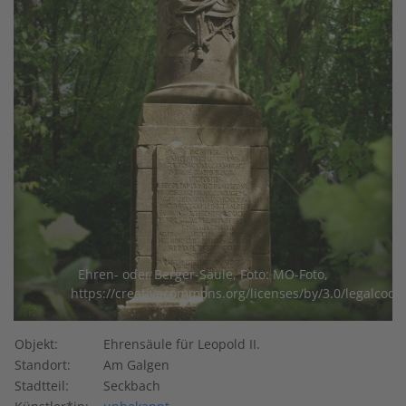
Ehren- oder Berger-Säule, Foto: MO-Foto,
https://creativecommons.org/licenses/by/3.0/legalcode
Objekt:
Ehrensäule für Leopold II.
Standort:
Am Galgen
Stadtteil:
Seckbach