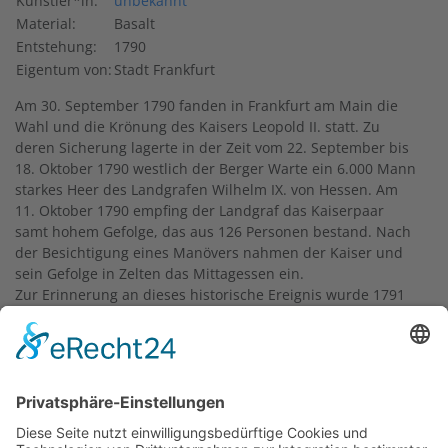
Künstler*in:
unbekannt
Material:
Basalt
Entstehung:
1790
Eigentum von:
Stadt Frankfurt
Am 30. September 1790 fanden in Frankfurt am Main die
Wahl und die Krönung des Kaisers Leopold II. statt. Zu
deren Sicherung lagerte in der Zeit vom 22. September bis
18. Oktober 1790 westlich der Berger Warte ein 6.000 Mann
starkes Heer des Landgrafen Wilhelm IX. von Hessen. Am
11. Oktober 1790 empfing der Landgraf das Kaiserpaar
samt hohem Gefolge, das aus 126 Personen bestand. Nach
der Besichtigung eines Manövers nahmen der Kaiser und
sein Gefolge in Zelten das Mittagessen ein.
Zur Erinnerung an dieses historische Ereignis wurde 1791
hier die
Ehrensäule für Leopold II.
errichtet. Der
klassizistische Obelisk ist aus Basalt gebildet und mit
reicher Skulptierung versehen. Eine etwas verwitterte
lateinische Inschrift und ein Schild geben Auskunft über
seine historische Bedeutung. 1962 musste die Ehrensäule
wegen des Umspannungswerkes versetzt werden.
Ihr heutiger Standort am Galgen in der Gemarkung Bergen-