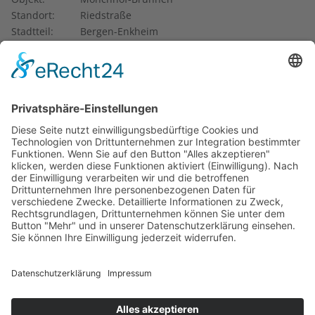
Standort:
Riedstraße
Stadtteil:
Bergen-Enkheim
Künstler*in:
unbekannt
Material:
Gusseisen
Entstehung:
18. Jahrhundert
Eigentum von:
Privat
Im ehemaligen Mönchhof in Bergen-Enkheim steht ein
klassizistischer Pumpenbrunnen aus dem 18. Jahrhundert.
Er ist aus Gusseisen und ragt in seiner schmalen und
eleganten Form steil nach oben. Das Hofgut wurde unter
der ehemaligen Zisterzienserabtei Arnsburg von 1771 bis
1774 als symmetrische Hofanlage auf rechteckigem
Grundriss mit zurückliegendem Herrenhaus erneuert. Nach
der Säkularisierung wurde das Anwesen 1803 von den
Grafen von Solms übernommen und an die Enkheimer
Bürger verkauft. Der Brunnen steht heute auf
Privatgelände.
Text: Kulturamt