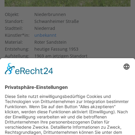
Objekt:
Niederbrunnen
Standort:
Schwanheimer Straße
Stadtteil:
Niederrad
Künstler*in:
unbekannt
Material:
Roter Sandstein
Entstehung:
heutige Fassung 1953
Aufstellung:
1969 am jetzigen Standort
Eigentum von:
Stadt Frankfurt
Der
Niederbrunnen
in der Schwanheimer Straße 42 wurde
von der 1911 gegründeten Niederbrunnengesellschaft und
dem Niederräder Bezirksverein im mittelalterlichen Stil
wiederaufgebaut und am 7. Juni 1953 zur Niederräder
Kirchweih eingeweiht. Um den Brunnen rankt sich eine
Sage: Aus ihm habe der Storch die Kinder für Niederrad
gebracht. Die Quelle des Brunnens ist mittlerweile versiegt.
Der Siedlungsbau verdrängte den Brunnen, der aber 1969
wieder neu entstand. Heute befindet er sich vor einem
Wohnhochhaus. Der runde Brunnen wurde aus