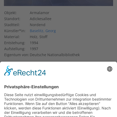
Objekt:
Armalamor
Standort:
Adickesallee
Stadtteil:
Nordend
Künstler*in:
Baselitz, Georg
Material:
Holz, Stoff
Entstehung:
1994
Aufstellung:
1997
Eigentum von:
Deutsche Nationalbibliothek
1997 wurde der Neubau der Deutschen Nationalbibliothek
in Frankfurt eingeweiht. Das moderne Gebäude war auch
ein Symbol für das neue Selbstverständnis der Bibliothek:
nun eine gesamtdeutsche Einrichtung mit Dependancen in
Ost und West. Dabei räumte man der Kunst am Bau eine
zentrale Rolle ein. So werden die Besucher*innen im
Foyer von einem Werk von Georg Baselitz begrüßt, der
Skulptur
Armalamor
.
Die weibliche Figur ist in groben Zügen aus einem
Eichenstamm herausgeschnitzt und -gehauen. Sie ist mit