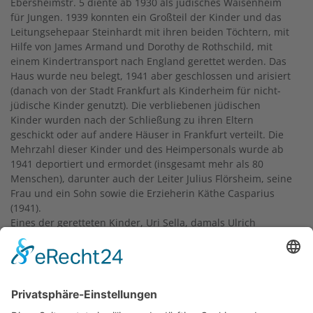
Ebersheimstr. 5 diente ab 1930 als jüdisches Waisenheim
für Jungen. 1939 konnten ein Großteil der Kinder und das
Leitungsehepaar Steinhardt mit ihren beiden Töchtern, mit
Hilfe von James Armand und Dorothy de Rothschild, mit
einem Kindertransport nach England gerettet werden. Das
Haus wurde neu belegt, 1941 aber geschlossen und arisiert
(danach von der Stadt Frankfurt als Kinderheim für nicht-
jüdische Kinder genutzt). Die verbliebenen jüdischen
Kinder wurden nach der Schließung zu ihren Eltern
geschickt oder auf andere Häuser in Frankfurt verteilt. Die
Mehrzahl dieser Kinder und des Heimpersonals wurde ab
1941 deportiert und ermordet (insgesamt mehr als 80
Menschen), darunter auch der Leiter Julius Flörsheim, seine
Frau und ein Sohn sowie die Erzieherin Käthe Casparius
(1941).
Eines der geretteten Kinder, Uri Sella, damals Ulrich
Stobiecka, wünschte sich dringend, dass zusätzlich zu dem
Denkmal für die Kindertransport-Kinder
in der Kaiserstraße
/ Ecke Gallusanlage (in Sichtweite des Hauptbahnhofs) auch
ein Denkmal für die ermordeten Kinder der Flersheim-
Sichel-Stiftung errichtet werden sollte. Der Ortsbeirat 9
organisierte mit dem Kulturamt der Stadt Frankfurt die