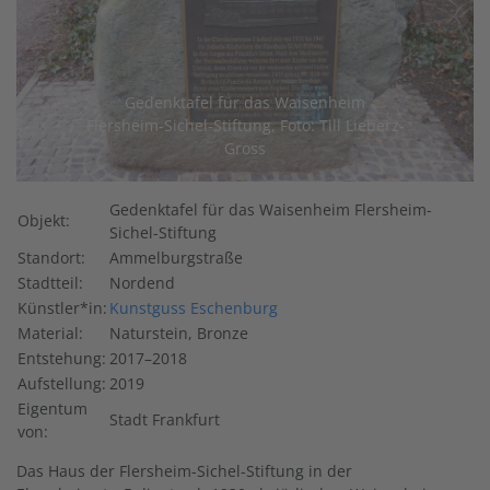
Gedenktafel für das Waisenheim
Flersheim-Sichel-Stiftung, Foto: Till Lieberz-
Gross
Gedenktafel für das Waisenheim Flersheim-
Objekt:
Sichel-Stiftung
Standort:
Ammelburgstraße
Stadtteil:
Nordend
Künstler*in:
Kunstguss Eschenburg
Material:
Naturstein, Bronze
Entstehung:
2017–2018
Aufstellung:
2019
Eigentum
Stadt Frankfurt
von:
Das Haus der Flersheim-Sichel-Stiftung in der