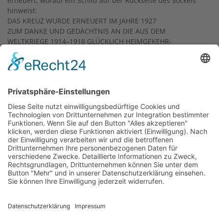
erneuert, worauf ein Schild auf der Rückseite des Sockels
hinweist:
DAS KREUZ WURDE ERNEUERT IM JAHRE 1927
ZUM DANKE UND GEDÄCHTNIS AN DIE AUS DEM
WELTKRIEGE 1914–1918 GLÜCKLICH HEIMGEKEHR-
TEN KRIEGER
Am 13. Juli 1941 wurde das Kreuz an seinem früheren
Standort – neben dem Kapellchen am Höchster Weg,
gegenüber der Südwestecke des alten Schwanheimer
Friedhofs – zerstört; bei einem schweren Sturm riss ein
herabstürzender Lindenast das Werk zu Boden. Daraufhin
blieb es bis 1979 verschollen. Bei einem Besuch in der
Steinmetzfirma R. Schranz entdeckte der Bildhauer Edwin
Hüller das Kreuz zufällig wieder. Er schuf es 1980 neu,
wobei er sich streng an das Vorbild hielt. Der Körper von
Christus ist zusammen mit dem Kreuzstamm und dem
Querbalken aus einem Sandsteinblock gemeißelt. Zur
Jubiläumsfeier
1100 Jahre Schwanheim
wurde das
Bierbrauerkreuz
im Hof des Wilhelm-Kobelt-Hauses
aufgestellt.