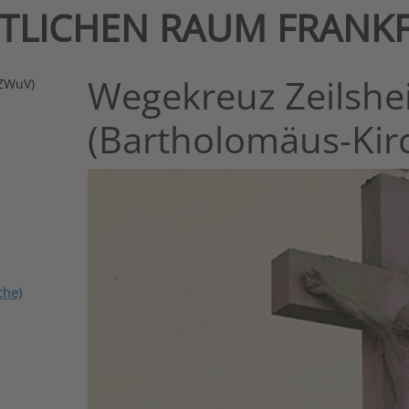
NTLICHEN RAUM FRANK
Wegekreuz Zeilsh
(ZWuV)
(Bartholomäus-Kir
che)