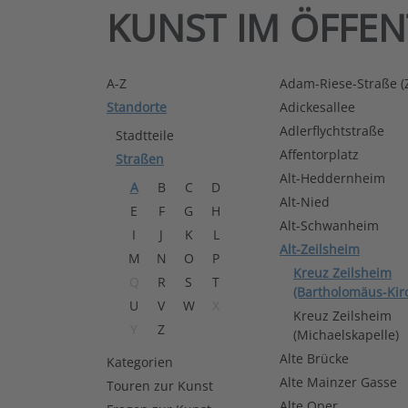
KUNST IM ÖFFE
A-Z
Adam-Riese-Straße 
Standorte
Adickesallee
Adlerflychtstraße
Stadtteile
Affentorplatz
Straßen
Alt-Heddernheim
A
B
C
D
Alt-Nied
E
F
G
H
Alt-Schwanheim
I
J
K
L
Alt-Zeilsheim
M
N
O
P
Kreuz Zeilsheim
Q
R
S
T
(Bartholomäus-Kir
U
V
W
X
Kreuz Zeilsheim
Y
Z
(Michaelskapelle)
Alte Brücke
Kategorien
Alte Mainzer Gasse
Touren zur Kunst
Alte Oper