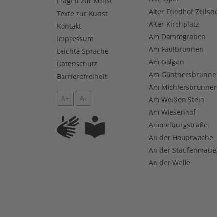
Fragen zur Kunst
Alter Friedhof Zeilsh
Texte zur Kunst
Alter Kirchplatz
Kontakt
Am Dammgraben
Impressum
Am Faulbrunnen
Leichte Sprache
Am Galgen
Datenschutz
Am Günthersbrunne
Barrierefreiheit
Am Michlersbrunne
A+
A-
Am Weißen Stein
Am Wiesenhof
Ammelburgstraße
An der Hauptwache
An der Staufenmaue
An der Welle