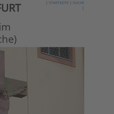
|
STARTSEITE
|
SUCHE
FURT
|
eim
che)