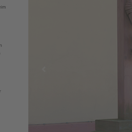
eim
n
n
vorheriges
r