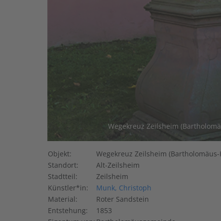
Wegekreuz Zeilsheim (Bartholomäu
Objekt:
Wegekreuz Zeilsheim (Bartholomäus-
Standort:
Alt-Zeilsheim
Stadtteil:
Zeilsheim
Künstler*in:
Munk, Christoph
Material:
Roter Sandstein
Entstehung:
1853