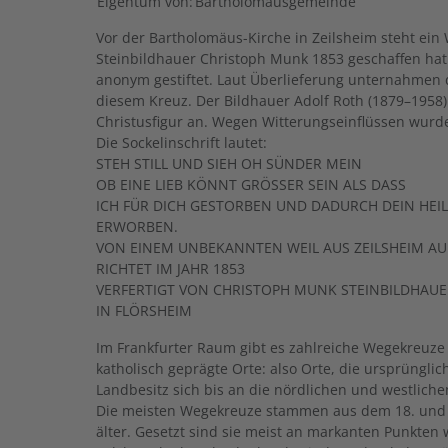
Eigentum von:
Bartholomäusgemeinde
Vor der Bartholomäus-Kirche in Zeilsheim steht ein 
Steinbildhauer Christoph Munk 1853 geschaffen ha
anonym gestiftet. Laut Überlieferung unternahmen d
diesem Kreuz. Der Bildhauer Adolf Roth (1879–1958) 
Christusfigur an. Wegen Witterungseinflüssen wurde
Die Sockelinschrift lautet:
STEH STILL UND SIEH OH SÜNDER MEIN
OB EINE LIEB KÖNNT GRÖSSER SEIN ALS DASS
ICH FÜR DICH GESTORBEN UND DADURCH DEIN HEI
ERWORBEN.
VON EINEM UNBEKANNTEN WEIL AUS ZEILSHEIM AU
RICHTET IM JAHR 1853
VERFERTIGT VON CHRISTOPH MUNK STEINBILDHAU
IN FLÖRSHEIM
Im Frankfurter Raum gibt es zahlreiche Wegekreuze w
katholisch geprägte Orte: also Orte, die ursprüngl
Landbesitz sich bis an die nördlichen und westlich
Die meisten Wegekreuze stammen aus dem 18. und 19
älter. Gesetzt sind sie meist an markanten Punkt