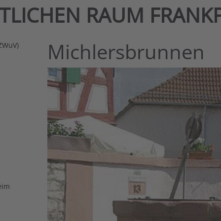
NTLICHEN RAUM FRANK
Michlersbrunnen
(ZWuV)
eim