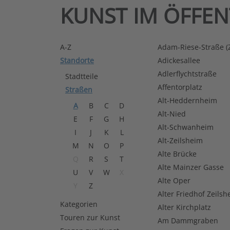
KUNST IM ÖFFE
A-Z
Adam-Riese-Straße 
Standorte
Adickesallee
Adlerflychtstraße
Stadtteile
Affentorplatz
Straßen
Alt-Heddernheim
A
B
C
D
Alt-Nied
E
F
G
H
Alt-Schwanheim
I
J
K
L
Alt-Zeilsheim
M
N
O
P
Alte Brücke
Q
R
S
T
Alte Mainzer Gasse
U
V
W
X
Alte Oper
Y
Z
Alter Friedhof Zeilsh
Kategorien
Alter Kirchplatz
Touren zur Kunst
Am Dammgraben