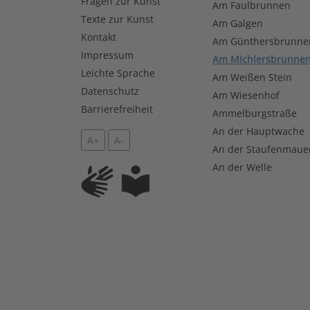
Fragen zur Kunst
Am Faulbrunnen
Texte zur Kunst
Am Galgen
Kontakt
Am Günthersbrunne
Impressum
Am Michlersbrunne
Leichte Sprache
Am Weißen Stein
Datenschutz
Am Wiesenhof
Barrierefreiheit
Ammelburgstraße
An der Hauptwache
A+
A-
An der Staufenmaue
An der Welle