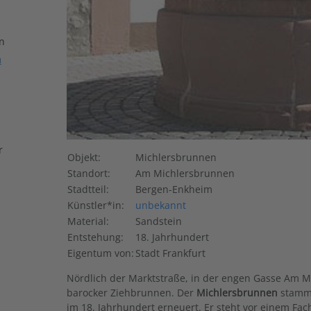
n
n
r
Objekt:
Michlersbrunnen
Standort:
Am Michlersbrunnen
Stadtteil:
Bergen-Enkheim
Künstler*in:
unbekannt
Material:
Sandstein
Entstehung:
18. Jahrhundert
Eigentum von:
Stadt Frankfurt
Nördlich der Marktstraße, in der engen Gasse Am M
barocker Ziehbrunnen. Der
Michlersbrunnen
stammt
im 18. Jahrhundert erneuert. Er steht vor einem Fa