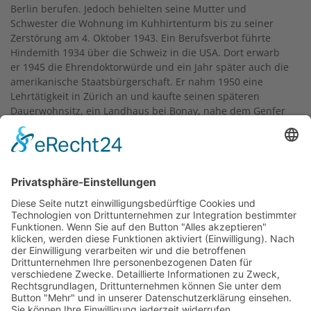
Berlin berufen. Jedoch behielten seine Mutter und
Schwester die Wohnung im Kuhhirtenturm bis zu seiner
Zerstörung am 4. Oktober 1943. Ein Berufsverbot führte
Hindemith 1934 über die Schweiz in die USA. Dort erwarb
er 1945 die Ehrendoktorwürde und ein Jahr später auch die
amerikanische Staatsbürgerschaft. Er nahm 1950 eine
Lehrtätigkeit in Zürich an und kaufte seinen späteren
Dauerwohnsitz, ein Landhaus bei Bonay, nahe dem Genfer
See. Kürzere Aufenthalte als Dirigent oder Komponist
führten ihn immer wieder nach Frankfurt. Hier verstarb er
1963 im Marienkrankenhaus. Der Frankfurter Bildhauer
Georg Krämer schuf 1964 die 50 mal 90 Zentimeter große
Bronzetafel mit der Inschrift:
IN DER ZEIT VON 1923 BIS 1927 LEBTE
UND WIRKTE IN DIESEM TURM
PAUL HINDEMITH
GEB. 16. NOVEMBER 1895 HANAU AM MAIN
GEST. 28. DEZEMBER 1963 IN FRANKFURT AM MAIN
HIER ENTSTANDEN SEINE KOMPOSITIONEN
CARDILLAC
MARIENLEBEN