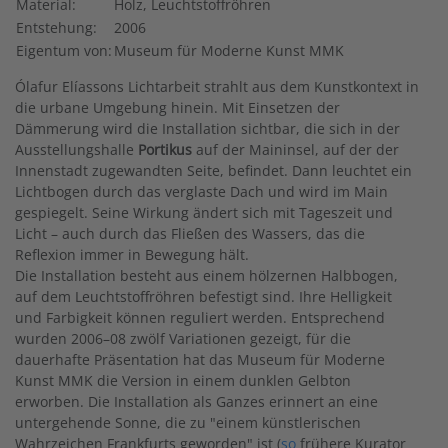
Material:
Holz, Leuchtstoffröhren
Entstehung:
2006
Eigentum von:
Museum für Moderne Kunst MMK
Ólafur Elíassons Lichtarbeit strahlt aus dem Kunstkontext in
die urbane Umgebung hinein. Mit Einsetzen der
Dämmerung wird die Installation sichtbar, die sich in der
Ausstellungshalle
Portikus
auf der Maininsel, auf der der
Innenstadt zugewandten Seite, befindet. Dann leuchtet ein
Lichtbogen durch das verglaste Dach und wird im Main
gespiegelt. Seine Wirkung ändert sich mit Tageszeit und
Licht – auch durch das Fließen des Wassers, das die
Reflexion immer in Bewegung hält.
Die Installation besteht aus einem hölzernen Halbbogen,
auf dem Leuchtstoffröhren befestigt sind. Ihre Helligkeit
und Farbigkeit können reguliert werden. Entsprechend
wurden 2006–08 zwölf Variationen gezeigt, für die
dauerhafte Präsentation hat das Museum für Moderne
Kunst MMK die Version in einem dunklen Gelbton
erworben. Die Installation als Ganzes erinnert an eine
untergehende Sonne, die zu "einem künstlerischen
Wahrzeichen Frankfurts geworden" ist (
so
frühere Kurator