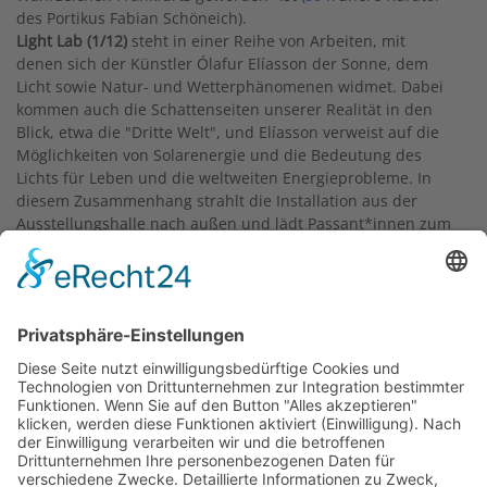
des Portikus Fabian Schöneich).
Light Lab (1/12)
steht in einer Reihe von Arbeiten, mit
denen sich der Künstler Ólafur Elíasson der Sonne, dem
Licht sowie Natur- und Wetterphänomenen widmet. Dabei
kommen auch die Schattenseiten unserer Realität in den
Blick, etwa die "Dritte Welt", und Elíasson verweist auf die
Möglichkeiten von Solarenergie und die Bedeutung des
Lichts für Leben und die weltweiten Energieprobleme. In
diesem Zusammenhang strahlt die Installation aus der
Ausstellungshalle nach außen und lädt Passant*innen zum
Verweilen ein; das allen bekannte Bild der untergehenden
Sonne lässt innehalten und über die Grenzen der Kunst
hinaus denken.
Text: Christine Taxer, 2022
Light Lab
wurde auch im Rahmen des Projekts
Lichtkunst
besprochen:
Light Lab auf Website Projekt Lichtkunst
Dieses Projekt wurde im Wintersemester 2020/2021 am
kunstgeschichtlichen Institut der Frankfurter Goethe-Uni
durchgeführt, mit dem Ziel, einen Überblick über in
Frankfurt befindliche Lichtkunst zu geben. "Lichtkunst" –