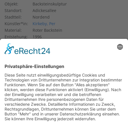
Objekt:
Backsteinskulptur
Standort:
Adickesallee
Stadtteil:
Nordend
Künstler*in:
Kirkeby, Per
Material:
Roter Backstein
Entstehung:
1996
Eigentum von:
Deutsche Nationalbibliothek
Der dänische Bildhauer Per Kirkeby schuf die
Backsteinskulptur
im Jahre 1996. Das Werk gehört zum
Neubau der Deutschen Nationalbibliothek im Frankfurter
Stadtteil Nordend und schirmt dieses gegen den Verkehr
auf der stark befahrenen Adickesallee ab. Seine Länge
beträgt 37,5 Meter, seine Breite 17,5 Meter, seine Höhe 5
Meter. Es handelt sich um eine begehbare monumentale
Skulptur aus roten Backsteinen.
Kirkeby schuf drei solcher Backsteinskulpturen allein in
Hessen. Damit bereicherte er die Region um Werke, die
durch ihre Monumentalität sakrale Räume und Kirchen
aufrufen. Dabei lassen sie wiederum an die Backsteingotik
denken, die beispielsweise für Norddeutschland und