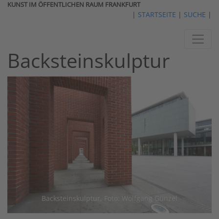
KUNST IM ÖFFENTLICHEN RAUM FRANKFURT
|
STARTSEITE
|
SUCHE
|
Backsteinskulptur
Backsteinskulptur, Foto: Wolfgang Günzel