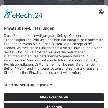
Objekt:
Sandsteinrelief
Standort:
Hammarskjöldring
Künstler*in:
Heierhoff, Heinz
Material:
Relief
Entstehung:
1967
Eigentum von:
Stadt Frankfurt, Amt für Bau und Immobilien
Das Sandsteinrelief zählt zu den zahlreichen künstlerischen
Arbeiten, die seit der Eröffnung 1964/1965 den
Schüler*innen der Ernst-Reuter-Schule (Hammarskjöldring
17a/b) ihren Aufenthalt bereichern. 1967 von Heinz
Heierhoff in Stein gehauen, misst das Relief 2,20 mal 3,80
Meter, es befindet sich im Durchgang an der rechten
Außenwand der Aula. Die abstrakte Arbeit umfasst Graffitis
in verschiedenen Farben.
Text: Kulturamt