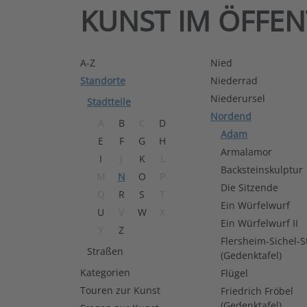
KUNST IM ÖFFE
A-Z
Nied
Standorte
Niederrad
Niederursel
Stadtteile
Nordend
A
B
C
D
Adam
E
F
G
H
Armalamor
I
J
K
L
Backsteinskulptur
M
N
O
P
Die Sitzende
Q
R
S
T
Ein Würfelwurf
U
V
W
X
Ein Würfelwurf II
Y
Z
Flersheim-Sichel-S
Straßen
(Gedenktafel)
Kategorien
Flügel
Touren zur Kunst
Friedrich Fröbel
(Gedenktafel)