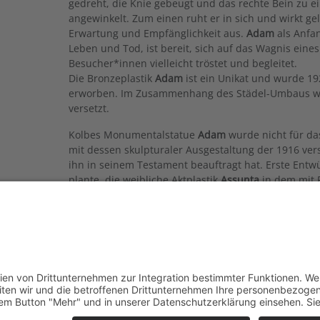
gedreht, die Knie gebeugt und das rechte Bein zu
angewinkelt. Zum einen ruht er in sich und wirkt ge
Erwartung und Empfänglichkeit aus.
Adam
als Anfa
Leben und Tod, ist bereit, sich auf das Wagnis eine
Besucher*innen vielleicht tröstet und begleitet.
Die Bronzeplastik
Adam
ist ein Unikat und wurde 192
erworben. Im Zusammenhang des Städel-Umbaus wu
versetzt.
Kolbes Monumentalstatue
Adam
wurde nicht für d
mit dessen skulpturaler Ausgestaltung der 1916 ver
ihn in seinem Testament beauftragt hat. Erste Entwü
plante, die weibliche Aktplastik
Assunta
in dem mit
Mausoleums aufzustellen. Eine Fotografie mit dem
Reliefs
Trauende Frauen
legen aber nahe, dass er a
gezogen hat. Im Innern der 1920 fertiggestellten G
schließlich keine der beiden Skulpturen aufgestellt.
Text: Ambra Frank, 2024
Standort in Google-Maps anzeigen