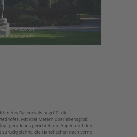
 Ratzke – CCO 0.1,
kimedia.org/wiki/
tten des Rasenovals begrüßt die
riedhofes. Mit drei Metern überlebensgroß
 Kopf geradeaus gerichtet, die Augen und den
t zurückgelehnt, die Handflächen nach vorne