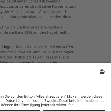
 einer behutsamen Vorwärtsbewegung
löst, zum anderen strahlt seine Körperhaltung
ng der Menschheit und Vermittler zwischen
s Neuanfangs einzulassen – eine Idee, die die
1 für die Städtische Galerie im Städel
rde sie Ende 1996 auf den Hauptfriedhof
as
Lingner-Mausoleum
in Dresden entworfen,
storbene Odol-Fabrikant Karl August Lingner
rfe des Bildhauers zeigen, dass er zuerst
 Reliefs umgebenen Innenraum des
 Gipsmodell des
Adam
, umgeben von Kolbes
uch die männliche Aktplastik in Erwägung
rabarchitektur mit ovalem Grundriss wurde