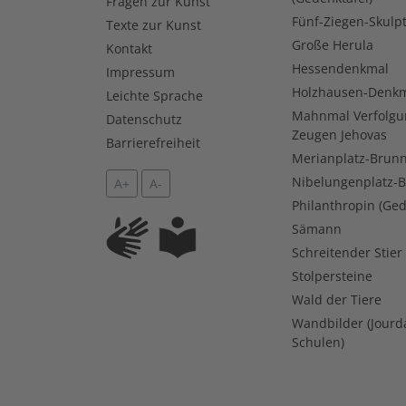
Fragen zur Kunst
Fünf-Ziegen-Skulp
Texte zur Kunst
Große Herula
Kontakt
Hessendenkmal
Impressum
Holzhausen-Denk
Leichte Sprache
Mahnmal Verfolgu
Datenschutz
Zeugen Jehovas
Barrierefreiheit
Merianplatz-Brun
Nibelungenplatz-
A+
A-
Philanthropin (Ged
Sämann
Schreitender Stier
Stolpersteine
Wald der Tiere
Wandbilder (Jourd
Schulen)