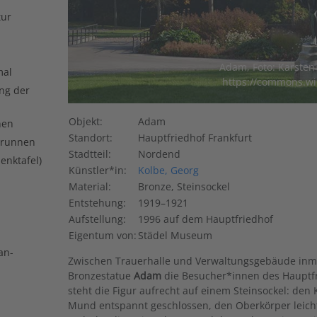
tur
Adam, Foto: Karsten
mal
https://commons.wi
ng der
Objekt:
Adam
nen
Standort:
Hauptfriedhof Frankfurt
Brunnen
Stadtteil:
Nordend
enktafel)
Künstler*in:
Kolbe, Georg
Material:
Bronze, Steinsockel
Entstehung:
1919–1921
Aufstellung:
1996 auf dem Hauptfriedhof
Eigentum von:
Städel Museum
an-
Zwischen Trauerhalle und Verwaltungsgebäude inmi
Bronzestatue
Adam
die Besucher*innen des Hauptf
steht die Figur aufrecht auf einem Steinsockel: den
Mund entspannt geschlossen, den Oberkörper leich