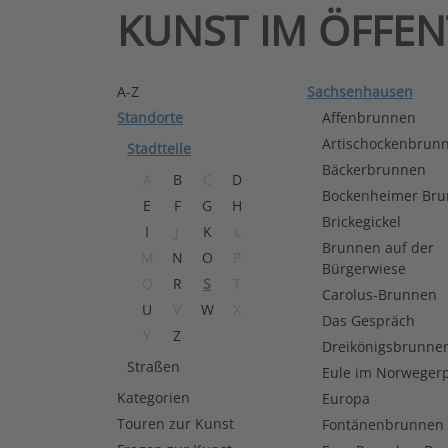
KUNST IM ÖFFE
A-Z
Sachsenhausen
Standorte
Affenbrunnen
Artischockenbrun
Stadtteile
Bäckerbrunnen
A
B
C
D
Bockenheimer Br
E
F
G
H
Brickegickel
I
J
K
L
Brunnen auf der
M
N
O
P
Bürgerwiese
Q
R
S
T
Carolus-Brunnen
U
V
W
X
Das Gespräch
Y
Z
Dreikönigsbrunne
Straßen
Eule im Norwegerp
Kategorien
Europa
Touren zur Kunst
Fontänenbrunnen