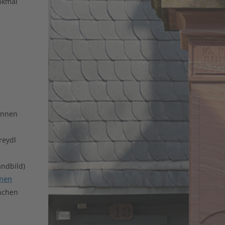
nkmal
unnen
reydl
andbild)
nnen
nchen