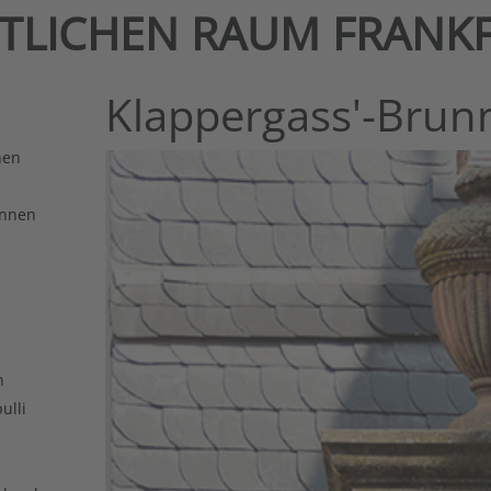
NTLICHEN RAUM FRANK
Klappergass'-Brun
nen
unnen
n
ulli