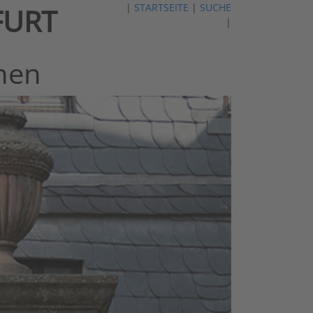
|
STARTSEITE
|
SUCHE
FURT
|
nen