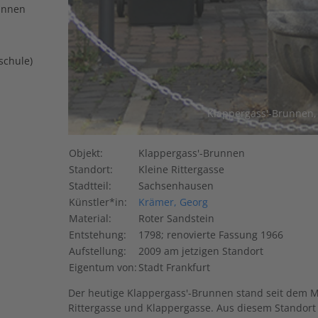
unnen
schule)
Klappergass'-Brunnen,
Objekt:
Klappergass'-Brunnen
Standort:
Kleine Rittergasse
Stadtteil:
Sachsenhausen
Künstler*in:
Krämer, Georg
Material:
Roter Sandstein
Entstehung:
1798; renovierte Fassung 1966
Aufstellung:
2009 am jetzigen Standort
Eigentum von:
Stadt Frankfurt
Der heutige Klappergass'-Brunnen stand seit dem Mi
Rittergasse und Klappergasse. Aus diesem Standort