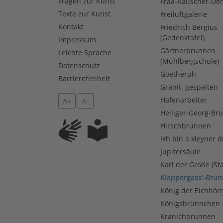
Fragen zur Kunst
Fraa-Rauscher-De
Texte zur Kunst
Freiluftgalerie
Kontakt
Friedrich Bergius
(Gedenktafel)
Impressum
Gärtnerbrunnen
Leichte Sprache
(Mühlbergschule)
Datenschutz
Goetheruh
Barrierefreiheit
Granit, gespalten
Hafenarbeiter
A+
A-
Heiliger-Georg-Br
Hirschbrunnen
Ikh bin a kleyner d
Jupitersäule
Karl der Große (St
Klappergass'-Bru
König der Eichhör
Königsbrünnchen
Kranichbrunnen