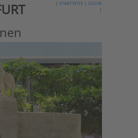
|
STARTSEITE
|
SUCHE
FURT
|
nnen
nächstes