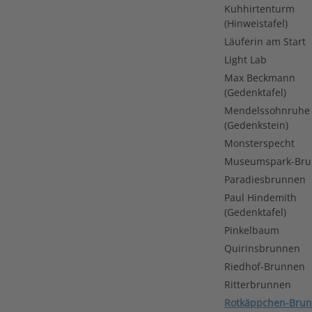
Kuhhirtenturm
(Hinweistafel)
Läuferin am Start
Light Lab
Max Beckmann
(Gedenktafel)
Mendelssohnruhe
(Gedenkstein)
Monsterspecht
Museumspark-Br
Paradiesbrunnen
Paul Hindemith
(Gedenktafel)
Pinkelbaum
Quirinsbrunnen
Riedhof-Brunnen
Ritterbrunnen
Rotkäppchen-Bru