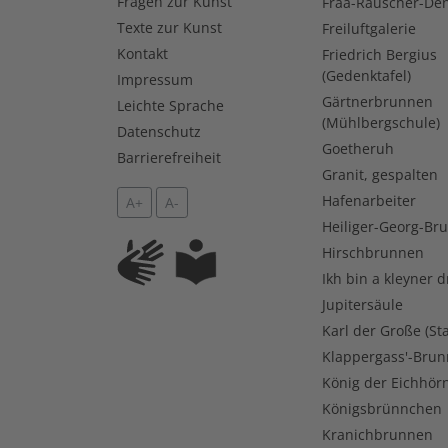
Fragen zur Kunst
Fraa-Rauscher-De
Texte zur Kunst
Freiluftgalerie
Kontakt
Friedrich Bergius
(Gedenktafel)
Impressum
Gärtnerbrunnen
Leichte Sprache
(Mühlbergschule)
Datenschutz
Goetheruh
Barrierefreiheit
Granit, gespalten
Hafenarbeiter
A+
A-
Heiliger-Georg-Br
Hirschbrunnen
Ikh bin a kleyner d
Jupitersäule
Karl der Große (St
Klappergass'-Bru
König der Eichhör
Königsbrünnchen
Kranichbrunnen