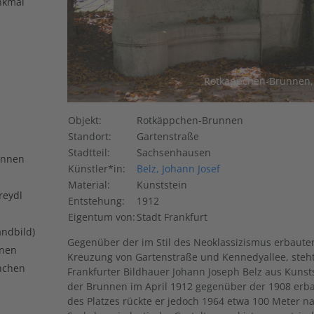
nkmal
Rotkäppchen-Brunnen, 
Objekt:
Rotkäppchen-Brunnen
Standort:
Gartenstraße
Stadtteil:
Sachsenhausen
unnen
Künstler*in:
Belz, Johann Josef
Material:
Kunststein
reydl
Entstehung:
1912
Eigentum von:
Stadt Frankfurt
andbild)
Gegenüber der im Stil des Neoklassizismus erbaute
nnen
Kreuzung von Gartenstraße und Kennedyallee, steh
nchen
Frankfurter Bildhauer Johann Joseph Belz aus Kunst
der Brunnen im April 1912 gegenüber der 1908 erba
des Platzes rückte er jedoch 1964 etwa 100 Meter 