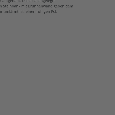
h aufgebaut. Das axial angelegte
nen Steinbank mit Brunnenwand geben dem
r umlärmt ist, einen ruhigen Pol.