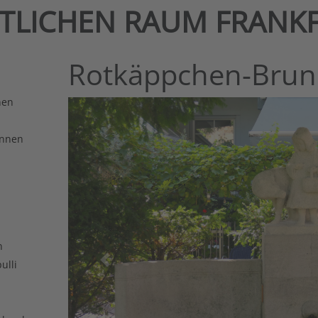
NTLICHEN RAUM FRANK
Rotkäppchen-Bru
nen
unnen
n
ulli
vorheriges