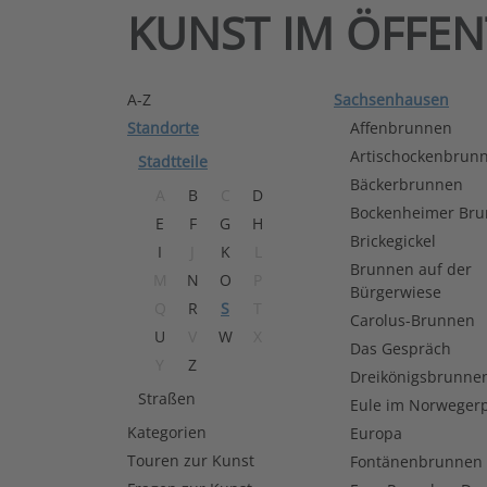
KUNST IM ÖFFE
A-Z
Sachsenhausen
Standorte
Affenbrunnen
Artischockenbrun
Stadtteile
Bäckerbrunnen
A
B
C
D
Bockenheimer Br
E
F
G
H
Brickegickel
I
J
K
L
Brunnen auf der
M
N
O
P
Bürgerwiese
Q
R
S
T
Carolus-Brunnen
U
V
W
X
Das Gespräch
Y
Z
Dreikönigsbrunne
Straßen
Eule im Norwegerp
Kategorien
Europa
Touren zur Kunst
Fontänenbrunnen