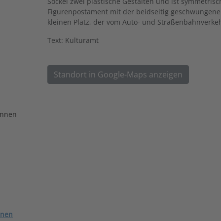
Sockel zwei plastische Gestalten und ist symmetrisc
Figurenpostament mit der beidseitig geschwunge
kleinen Platz, der vom Auto- und Straßenbahnverkeh
Text: Kulturamt
Standort in Google-Maps anzeigen
unnen
nnen