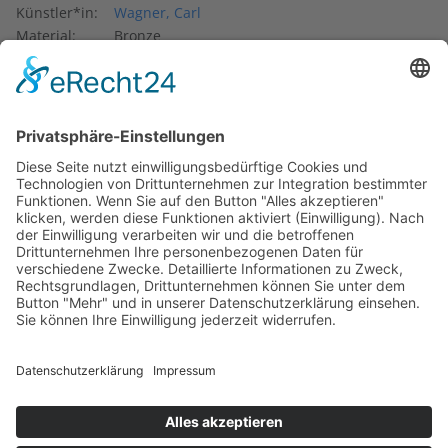
Künstler*in:
Wagner, Carl
Material:
Bronze
Entstehung:
um 1960
Eigentum von:
Zoo Frankfurt
Auf dem Weg vom Haupteingang vorbei an den
Zooterrassen steht auf der linken Seite ein Naturstein mit
einem Porträtrelief aus Bronze. Es ist Kurt Priemel
gewidmet und geschaffen von dem Frankfurter Bildhauer
Carl Wagner. 1908 wurde Kurt Priemel wissenschaftlicher
Direktor und 1913 Direktor des Frankfurter Zoos (bis zum
Beginn seines Ruhestandes 1938). Inschrift:
DR. KURT PRIEMEL
DIREKTOR
DES ZOOLOGISCHEN GARTENS
1908 bis 1938
Text: Kulturamt
Mehr zu Kurt Priemel:
Frankfurter Personenlexikon Bio KP