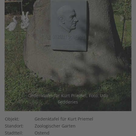
vorheriges
nächst
Gedenktafel für Kurt Priemel, Foto: Udo
Fedderies
Objekt:
Gedenktafel für Kurt Priemel
Standort:
Zoologischer Garten
Stadtteil:
Ostend