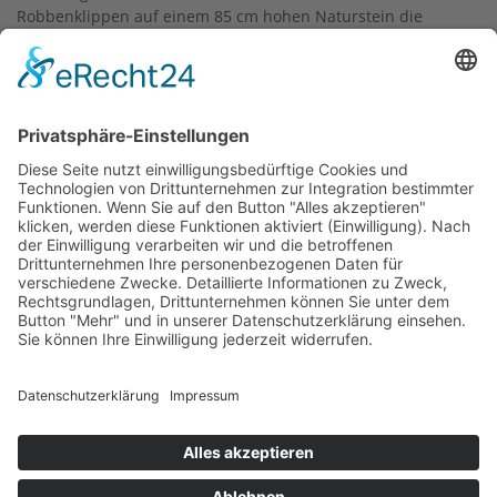
Robbenklippen auf einem 85 cm hohen Naturstein die
Bronzeplastik
Pinguine
. Allerdings handelt es sich um einen
Nachguss, der Anfang der 1960er Jahre nach den
Originalgussmodellen des Tierplastikers August Gaul
gefertigt wurden. Gaul hatte 1910 für den Stadtpark
Hamburg-Winterhude eine Pinguingruppe, bestehend aus
sechs Einzelfiguren, erstellt. Die Figurengruppe war immer
wieder Ziel von Diebstahl und Vandalismus.
Zwei Pinguine stehen sich in werbender Haltung
gegenüber, wobei der linke Pinguin seinen Kopf nach oben
streckt, während der zweite Pinguin sich zu ihm
hinabbeugt. Die Plastik ist eine Leihgabe des Main-Taunus-
Zentrums.
Im öffentlichen Raum Frankfurt gibt es noch zwei weitere
Arbeiten von August Gaul:
Entenbrunnen
(1924) auf dem
Richard-Weidlich-Platz (Sindlingen) und
Eselreiter
(1912) im
Garten des Städel Museums (Sachsenhausen).
Text: Kulturamt