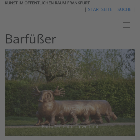
KUNST IM ÖFFENTLICHEN RAUM FRANKFURT
|
STARTSEITE
|
SUCHE
|
Barfüßer
Barfüßer, Foto: Umweltamt