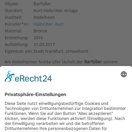
Objekt:
Barfüßer
Standort:
Kurt-Halbritter-Anlage
Stadtteil:
Rödelheim
Künstler*in:
Halbritter, Kurt
Material:
Bronze
Entstehung:
2016
Aufstellung:
31.03.2017
Eigentum von:
Stadt Frankfurt, Umweltamt
Am Rödelheimer Nidda-Ufer lächelt der
Barfüßer
seinem
Besuch entgegen. Vielleicht freut er sich auf eine Picknick-
Gesellschaft oder auf Kinder, die auf ihm reiten möchten.
Seine Freundlichkeit überzeugt – trotz gewisser Seltsamkeit:
Nicht genug, dass er über gleich sechs Paar (nackte) Füße
verfügt; außerdem wachsen ihm Hände und weitere Füße
dort, wo andere Lebewesen Ohren, eine Nase und einen
Schwanz haben.
Das Phantasiegeschöpf ist der
Tier- und Pflanzenwelt
entsprungen. Dieses Buch hat der Zeichner und
Karikaturist Kurt Halbritter zusammengestellt und gibt in
wissenschaftlicher Manier vor, weitere Wesen in Bild und