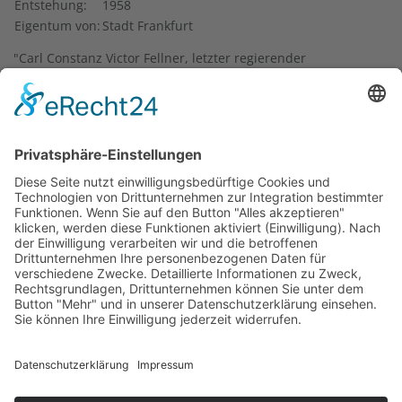
Entstehung:
1958
Eigentum von:
Stadt Frankfurt
"Carl Constanz Victor Fellner, letzter regierender
Bürgermeister der Freien Stadt Frankfurt, schied an dieser
Stelle am 24.7.1866 freiwillig aus dem Leben, weil er den
Verlust der städtischen Freiheit nicht ertragen konnte." So
die Inschrift auf der Gedenkplatte, die Georg Mahr 1958
entwarf.
1865 wurde Victor Fellner zum Bürgermeister Frankfurts
bestimmt. Ein Jahr später kam es zur Besatzung der Freien
Reichsstadt durch die preußische Armee. Nachdem eine
erste Kontribution bezahlt worden war, forderten die
Preußen eine weitere Zahlung. Die gesetzgebende
Versammlung der Stadt lehnte dies ab. In der Folge
verlangten die Besatzer eine Namens- und Adressliste aller
Senatsmitglieder, um diese haftbar zu machen. Daraufhin
erhängte sich Fellner im Garten seines Hauses in der
Seilerstraße. Seither gilt er als ein Märtyrer der Frankfurter
Freiheit.
Text: Christine Taxer, 2021