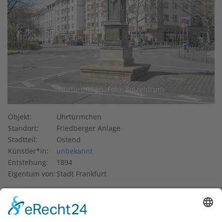
Uhrtürmchen, Foto: Epizentrum
Objekt:
Uhrtürmchen
Standort:
Friedberger Anlage
Stadtteil:
Ostend
Künstler*in:
unbekannt
Entstehung:
1894
Eigentum von:
Stadt Frankfurt
An der Kreuzung von Friedberger Anlage, Sandweg,
Pfingstweidstraße und Zeil befindet sich ein weiteres
Zeugnis aus der Frankfurter Stadtgeschichte: Hier steht das