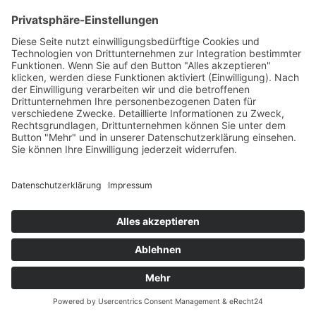
neun Meter hohe
Uhrtürmchen
. 1894 entstanden und vom
damaligen Ostend-Verein gestiftet, bildete es Ende des 19.
Jahrhunderts einen Dreh- und Angelpunkt des
Stadtviertels, das damals hauptsächlich jüdisch geprägt
war. Hier diente es der zeitlichen Orientierung für das
Abendgebet und war ein wichtiger Treffpunkt.
Im Frühjahr 2015 wurde das
Uhrtürmchen
nach einjähriger
Restaurierung neu eingeweiht. Unter anderem dank
zahlreicher privater Spenden konnte das vom Zerfall
bedrohte Bauwerk gerettet werden. Neben dem
Bornheimer Uhrtürmchen an der Kreuzung von Berger
Straße und Arnsburgerstraße ist dieses das letzte, das in
Frankfurt erhalten geblieben ist.
Text: Nicola Netzer, 2015
Standort in Google-Maps anzeigen