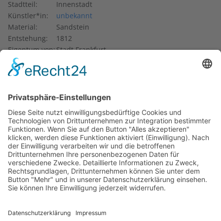
Stadtteil:
Innenstadt
Künstler*in:
unbekannt
Material:
Sandstein
Entstehung:
1812
Eigentum von:
Stadt Frankfurt
Wenig beachtet steht auf einem kleinen Plätzchen Ecke
Brückhofstraße/Mainstraße der klassizistische
Obeliskbrunnen
. Der ehemalige Pumpenbrunnen wurde
1812 aufgestellt. Veranlasst hatte dies der damalige
Bürgermeister Jacob Guiollett, der den alten
Pumpenbrunnen an dieser Stelle hatte abreißen lassen, um
den schmalen Sandsteinobelisken für 650 Gulden zu
errichten. Das Relief mit dem Motiv einer geflügelten
Sonnenscheibe steht für den Einfluss Napoleons auf
Europa. Mit seinem Ägyptenfeldzug hatte der Feldherr
großen Eindruck gemacht. Geschaffen wurde der Brunnen
in der Werkstatt G.W. Mayr, aus der weitere Frankfurter
Brunnen hervorgingen.
Text: Kulturamt